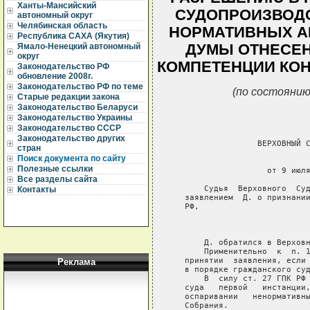
Ханты-Мансийский
СУДОПРОИЗВОДС
автономный округ
Челябинская область
НОРМАТИВНЫХ А
Республика САХА (Якутия)
ДУМЫ ОТНЕСЕН
Ямало-Ненецкий автономный
округ
КОМПЕТЕНЦИИ КОН
Законодательство РФ
обновление 2008г.
Законодательство РФ по теме
(по состоянию
Старые редакции закона
Законодательство Беларуси
Законодательство Украины
Законодательство СССР
Законодательство других
                  ВЕРХОВНЫЙ С
стран
Поиск документа по сайту
                             
Полезные ссылки
                    от 9 июля
Все разделы сайта
       Судья  Верховного  Суд
Контакты
   заявлением  Д. о признании
   РФ,

                             
       Д. обратился в Верховн
       Применительно  к  п. 1
   принятии  заявления, если 
Реклама
   в порядке гражданского суд
       В  силу ст. 27 ГПК РФ 
   суда   первой   инстанции,
   оспаривании   ненормативны
   Собрания.
