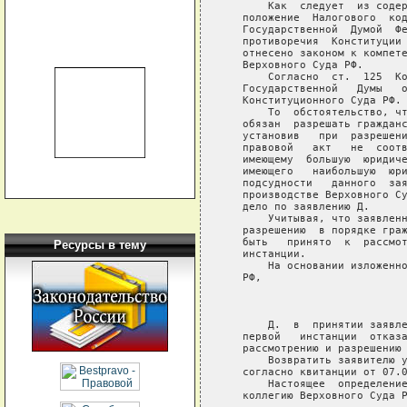
       Как  следует  из содер
   положение  Налогового  код
   Государственной  Думой  Фе
   противоречия  Конституции 
   отнесено законом к компете
   Верховного Суда РФ.

       Согласно  ст.  125  Ко
   Государственной   Думы   о
   Конституционного Суда РФ.

       То  обстоятельство, чт
   обязан  разрешать гражданс
   установив   при  разрешени
   правовой   акт   не  соотв
   имеющему  большую  юридиче
   имеющего   наибольшую  юри
   подсудности   данного  зая
   производстве Верховного Су
   дело по заявлению Д.

       Учитывая, что заявленн
   разрешению  в порядке граж
   быть   принято  к  рассмот
Ресурсы в тему
   инстанции.

       На основании изложенно
   РФ,

                             
       Д.  в  принятии заявле
   первой   инстанции  отказа
   рассмотрению и разрешению 
       Возвратить заявителю у
   согласно квитанции от 07.0
       Настоящее  определение
   коллегию Верховного Суда Р