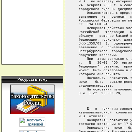
   И.В.  по возврату материал
   24  февраля 2003 г. о сове
   городского суда П. дисципл
       Ознакомившись с предст
   заявление  не  подлежит  п
   Российской Федерации по пе
   ст. 134 ГПК РФ.

       Оспаривая действия чле
   Российской   Федерации   К
   обжалует  решение Высшей к
   Федерации, поскольку, дава
   ВКК-1359/03  (с  одновреме
   заявление  о  привлечении 
   Петербургского  городского
   поручению коллегии.

       При  этом согласно ст.
   г.   N   30-ФЗ  "Об  орган
   Федерации"  решение,  прин
   может  быть обжаловано в с
   которого оно принято.

       Поскольку  заявитель т
Ресурсы в тему
   может   быть   рассмотрено
   судопроизводства.

       На основании изложенно
   3 ч. 1 ст. 93 ГПК РФ,

                             
       Е.  в  принятии заявле
   квалификационной  коллегии
   И.В. отказать.

       Возвратить заявителю у
   согласно квитанции от 17.0
       Определение  может  бы
   Верховного Суда Российской