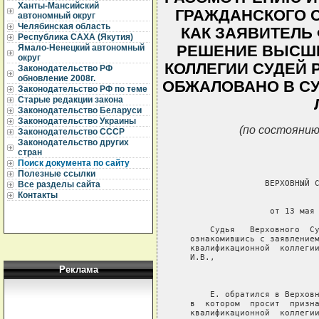
Ханты-Мансийский
ГРАЖДАНСКОГО С
автономный округ
Челябинская область
КАК ЗАЯВИТЕЛЬ
Республика САХА (Якутия)
РЕШЕНИЕ ВЫСШ
Ямало-Ненецкий автономный
округ
КОЛЛЕГИИ СУДЕЙ 
Законодательство РФ
обновление 2008г.
ОБЖАЛОВАНО В СУ
Законодательство РФ по теме
Старые редакции закона
Законодательство Беларуси
Законодательство Украины
(по состоянию
Законодательство СССР
Законодательство других
стран
Поиск документа по сайту
Полезные ссылки
                  ВЕРХОВНЫЙ С
Все разделы сайта
Контакты
                             
                   от 13 мая 
       Судья   Верховного  Су
   ознакомившись с заявлением
   квалификационной  коллегии
   И.В.,

Реклама
                             
       Е. обратился в Верховн
   в  котором  просит  призна
   квалификационной  коллегии