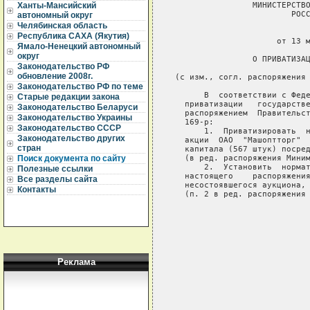
                 МИНИСТЕРСТВО
Ханты-Мансийский
                         РОСС
автономный округ
Челябинская область
                             
Республика САХА (Якутия)
                      от 13 м
Ямало-Ненецкий автономный
округ
                 О ПРИВАТИЗАЦ
Законодательство РФ
обновление 2008г.
 (с изм., согл. распоряжения 
Законодательство РФ по теме
       В  соответствии с Феде
Старые редакции закона
   приватизации   государстве
Законодательство Беларуси
   распоряжением  Правительст
Законодательство Украины
   169-р:

Законодательство СССР
       1.  Приватизировать  н
Законодательство других
   акции  ОАО  "Машоптторг"  
стран
   капитала (567 штук) посред
   (в ред. распоряжения Миним
Поиск документа по сайту
       2.  Установить  нормат
Полезные ссылки
   настоящего    распоряжения
Все разделы сайта
   несостоявшегося аукциона, 
Контакты
   (п. 2 в ред. распоряжения 
                             
                             
Реклама
                             
                             
                             