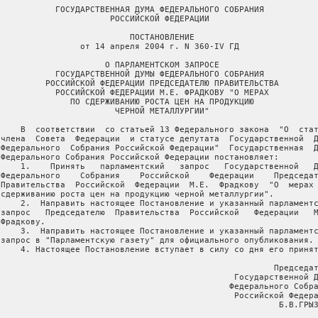
            ГОСУДАРСТВЕННАЯ ДУМА ФЕДЕРАЛЬНОГО СОБРАНИЯ

                       РОССИЙСКОЙ ФЕДЕРАЦИИ

                           ПОСТАНОВЛЕНИЕ

                 от 14 апреля 2004 г. N 360-IV ГД

                      О ПАРЛАМЕНТСКОМ ЗАПРОСЕ

            ГОСУДАРСТВЕННОЙ ДУМЫ ФЕДЕРАЛЬНОГО СОБРАНИЯ

          РОССИЙСКОЙ ФЕДЕРАЦИИ ПРЕДСЕДАТЕЛЮ ПРАВИТЕЛЬСТВА

            РОССИЙСКОЙ ФЕДЕРАЦИИ М.Е. ФРАДКОВУ "О МЕРАХ

               ПО СДЕРЖИВАНИЮ РОСТА ЦЕН НА ПРОДУКЦИЮ

                        ЧЕРНОЙ МЕТАЛЛУРГИИ"

     В  соответствии  со статьей 13 Федерального закона  "О  стат
 члена  Совета  Федерации  и статусе депутата  Государственной  Д
 Федерального  Собрания Российской Федерации"  Государственная  Д
 Федерального Собрания Российской Федерации постановляет:

     1.    Принять   парламентский   запрос   Государственной   Д
 Федерального    Собрания    Российской    Федерации    Председат
 Правительства  Российской  Федерации  М.Е.  Фрадкову  "О  мерах 
 сдерживанию роста цен на продукцию черной металлургии".

     2.  Направить настоящее Постановление и указанный парламентс
 запрос   Председателю  Правительства  Российской   Федерации   М
Фрадкову.

     3.  Направить настоящее Постановление и указанный парламентс
 запрос в "Парламентскую газету" для официального опубликования.

     4. Настоящее Постановление вступает в силу со дня его принят
                                                        Председат
                                                Государственной Д
                                               Федерального Собра
                                                Российской Федера
                                                         Б.В.ГРЫЗ