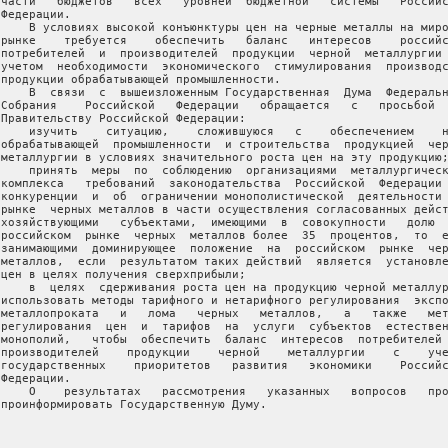
 части   бюджетов   всех   уровней  бюджетной   системы   Российс
Федерации.

     В условиях высокой конъюнктуры цен на черные металлы на миро
 рынке    требуется    обеспечить   баланс   интересов    российс
 потребителей  и  производителей  продукции  черной  металлургии 
 учетом  необходимости  экономического  стимулирования  производс
 продукции обрабатывающей промышленности.

     В  связи  с  вышеизложенным Государственная  Дума  Федеральн
 Собрания    Российской   Федерации   обращается   с   просьбой  
 Правительству Российской Федерации:

     изучить    ситуацию,    сложившуюся   с    обеспечением    н
 обрабатывающей  промышленности  и строительства  продукцией  чер
 металлургии в условиях значительного роста цен на эту продукцию;
     принять  меры  по  соблюдению  организациями  металлургическ
 комплекса   требований  законодательства  Российской  Федерации 
 конкуренции  и  об  ограничении монополистической  деятельности 
 рынке  черных металлов в части осуществления согласованных дейст
 хозяйствующими   субъектами,  имеющими  в  совокупности   долю  
 российском  рынке  черных  металлов более  35  процентов,  то  е
 занимающими  доминирующее  положение  на  российском  рынке  чер
 металлов,  если  результатом таких действий  является  установле
 цен в целях получения сверхприбыли;

     в  целях  сдерживания роста цен на продукцию черной металлур
 использовать методы тарифного и нетарифного регулирования  экспо
 металлопроката   и   лома   черных   металлов,   а   также   мет
 регулирования  цен  и  тарифов  на  услуги  субъектов  естествен
 монополий,   чтобы  обеспечить  баланс  интересов  потребителей 
 производителей    продукции    черной    металлургии    с    уче
 государственных    приоритетов   развития   экономики    Российс
Федерации.

     О    результатах   рассмотрения   указанных   вопросов   про
 проинформировать Государственную Думу.
