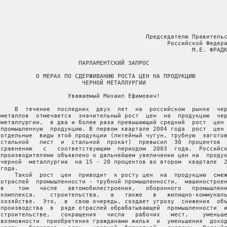
                                          Председателю Правительс
                                                Российской Федера
                                                       М.Е. ФРАДК
                       ПАРЛАМЕНТСКИЙ ЗАПРОС

           О МЕРАХ ПО СДЕРЖИВАНИЮ РОСТА ЦЕН НА ПРОДУКЦИЮ

                        ЧЕРНОЙ МЕТАЛЛУРГИИ

                    Уважаемый Михаил Ефимович!

     В  течение  последних  двух  лет  на  российском  рынке  чер
 металлов  отмечается  значительный рост  цен  на  продукцию  чер
 металлургии,  в два и более раза превышающий средний  рост  цен 
 промышленную  продукцию. В первом квартале 2004 года  рост  цен 
 отдельные  виды этой продукции (литейный чугун, трубную  заготов
 стальной   лист  и  стальной  прокат)  превысил  30  процентов  
 сравнению   с   соответствующим  периодом  2003  года.  Российск
 производителями объявлено о дальнейшем увеличении цен на  продук
 черной  металлургии  на 15 - 20 процентов во втором  квартале  2
года.

     Такой  рост  цен  приводит  к росту цен  на  продукцию  смеж
 отраслей  промышленности - трубной промышленности,  машиностроен
 в    том   числе   автомобилестроения,   оборонного   промышленн
 комплекса,    строительства,   а   также   в   жилищно-коммуналь
 хозяйстве.  Это,  в  свою очередь, создает угрозу  снижения  объ
 производства  в  ряде отраслей обрабатывающей  промышленности  и
 строительстве,   сокращения   числа   рабочих   мест,    уменьше
 возможности  приобретения гражданами жилья  и  уменьшения  доход