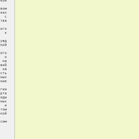
кой

вом

ких

  с

тва

ого

  к

ужд

ной



ого

  о

 на

вий

 на

сть

ных

ние

гии

рта

оды

ных

  и

том

кой

сим
