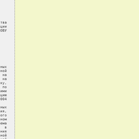
тва

ции

ОВУ

ных

ной

 на

 на

ку,

 по

ими

цию

004

ных

ия,

ого

ном

ема

  в

ния

ной
