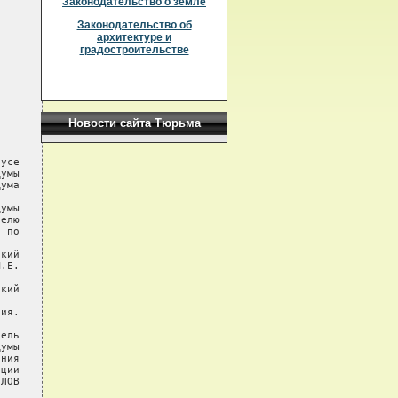
Законодательство о земле
Законодательство об
архитектуре и
градостроительстве
Новости сайта Тюрьма
усе

умы

ума

умы

елю

 по

кий

.Е.

кий

ия.

ель

умы

ния

ции

ЛОВ
