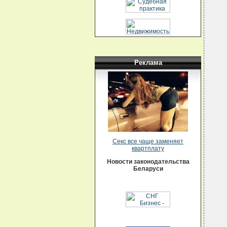
  
   
  
  
  
  
  
  
  
  
Реклама
  
  
  
  
  
  
  
  
  
  
  
  
Секс все чаще заменяет
  
квартплату
  
  
Новости законодательства
  
Беларуси
  
  
  
   
  
  