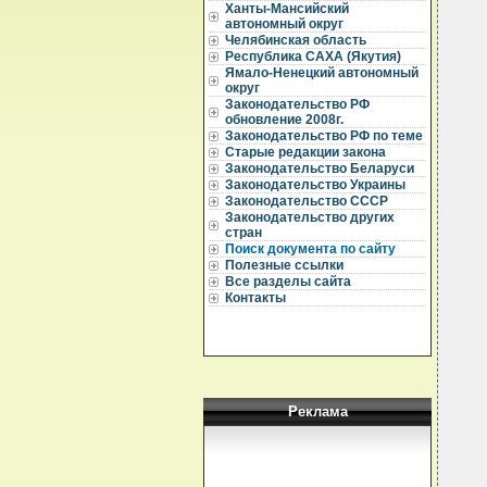
Ханты-Мансийский
  
автономный округ
  
Челябинская область
Республика САХА (Якутия)
  
  
Ямало-Ненецкий автономный
округ
  
Законодательство РФ
  
обновление 2008г.
  
Законодательство РФ по теме
  
Старые редакции закона
  
Законодательство Беларуси
  
Законодательство Украины
  
Законодательство СССР
  
Законодательство других
  
стран
  
Поиск документа по сайту
  
Полезные ссылки
  
Все разделы сайта
  
  
Контакты
  
  
   
  
  
  
  
Реклама
  
  
  
  