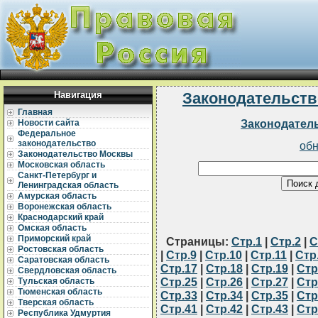
Навигация
Законодательств
Главная
Законодател
Новости сайта
Федеральное
законодательство
об
Законодательство Москвы
Московская область
Санкт-Петербург и
Ленинградская область
Амурская область
Воронежская область
Краснодарский край
Омская область
Приморский край
Страницы:
Стр.1
|
Стр.2
|
С
Ростовская область
|
Стр.9
|
Стр.10
|
Стр.11
|
Стр
Саратовская область
Стр.17
|
Стр.18
|
Стр.19
|
Стр
Свердловская область
Стр.25
|
Стр.26
|
Стр.27
|
Стр
Тульская область
Тюменская область
Стр.33
|
Стр.34
|
Стр.35
|
Стр
Тверская область
Стр.41
|
Стр.42
|
Стр.43
|
Стр
Республика Удмуртия