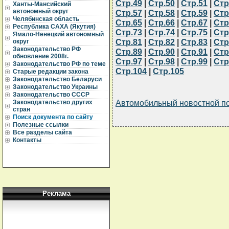
Стр.49
|
Стр.50
|
Стр.51
|
Стр
Ханты-Мансийский
автономный округ
Стр.57
|
Стр.58
|
Стр.59
|
Стр
Челябинская область
Стр.65
|
Стр.66
|
Стр.67
|
Стр
Республика САХА (Якутия)
Стр.73
|
Стр.74
|
Стр.75
|
Стр
Ямало-Ненецкий автономный
Стр.81
|
Стр.82
|
Стр.83
|
Стр
округ
Законодательство РФ
Стр.89
|
Стр.90
|
Стр.91
|
Стр
обновление 2008г.
Стр.97
|
Стр.98
|
Стр.99
|
Стр
Законодательство РФ по теме
Стр.104
|
Стр.105
Старые редакции закона
Законодательство Беларуси
Законодательство Украины
Законодательство СССР
Автомобильный новостной п
Законодательство других
стран
Поиск документа по сайту
Полезные ссылки
Все разделы сайта
Контакты
Реклама