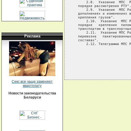
       2.8.  Указание  МПС  Р
   порядке рассмотрения РТУ".
       2.9.  Указание  МПС Ро
   дополнениях и изменениях в
   крепления грузов".

       2.10.  Указание  МПС Р
   порядке   крепления  пилом
   транспортом в транспортных
       2.11.  Указание МПС Ро
Реклама
   перевозке   пакетированных
   составах".

       2.12. Телеграмма МПС Р
Секс все чаще заменяет
квартплату
Новости законодательства
Беларуси