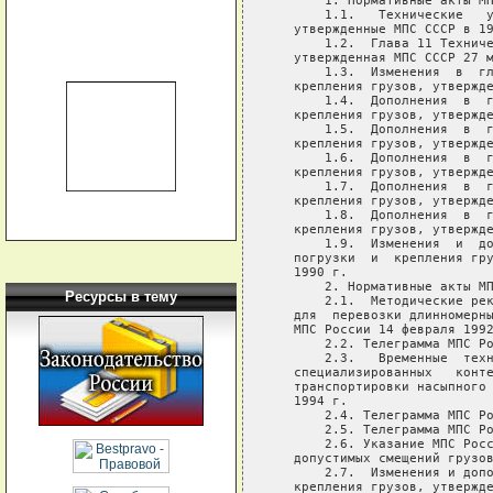
       1. Нормативные акты МП
       1.1.   Технические   у
   утвержденные МПС СССР в 19
       1.2.  Глава 11 Техниче
   утвержденная МПС СССР 27 м
       1.3.  Изменения  в  гл
   крепления грузов, утвержде
       1.4.  Дополнения  в  г
   крепления грузов, утвержде
       1.5.  Дополнения  в  г
   крепления грузов, утвержде
       1.6.  Дополнения  в  г
   крепления грузов, утвержде
       1.7.  Дополнения  в  г
   крепления грузов, утвержде
       1.8.  Дополнения  в  г
   крепления грузов, утвержде
       1.9.  Изменения  и  до
   погрузки  и  крепления гру
   1990 г.

       2. Нормативные акты МП
Ресурсы в тему
       2.1.  Методические рек
   для  перевозки длинномерны
   МПС России 14 февраля 1992
       2.2. Телеграмма МПС Ро
       2.3.   Временные  техн
   специализированных   конте
   транспортировки насыпного 
   1994 г.

       2.4. Телеграмма МПС Ро
       2.5. Телеграмма МПС Ро
       2.6. Указание МПС Росс
   допустимых смещений грузов
       2.7.  Изменения и допо
   крепления грузов, утвержде