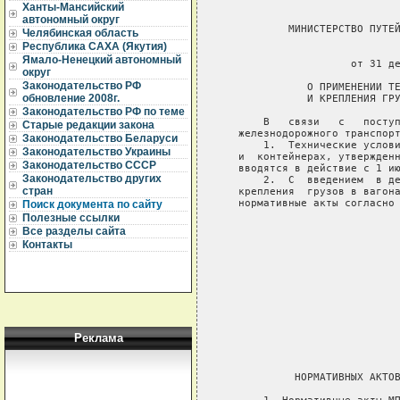
Ханты-Мансийский
автономный округ
           МИНИСТЕРСТВО ПУТЕЙ
Челябинская область
Республика САХА (Якутия)
                             
Ямало-Ненецкий автономный
                     от 31 де
округ
Законодательство РФ
              О ПРИМЕНЕНИИ ТЕ
обновление 2008г.
              И КРЕПЛЕНИЯ ГРУ
Законодательство РФ по теме
       В   связи   с   поступ
Старые редакции закона
   железнодорожного транспорт
Законодательство Беларуси
       1.  Технические услови
Законодательство Украины
   и  контейнерах, утвержденн
Законодательство СССР
   вводятся в действие с 1 ию
Законодательство других
       2.  С  введением  в де
стран
   крепления  грузов в вагона
   нормативные акты согласно 
Поиск документа по сайту
Полезные ссылки
                             
Все разделы сайта
                             
Контакты
                             
                             
Реклама
                             
                             
            НОРМАТИВНЫХ АКТОВ