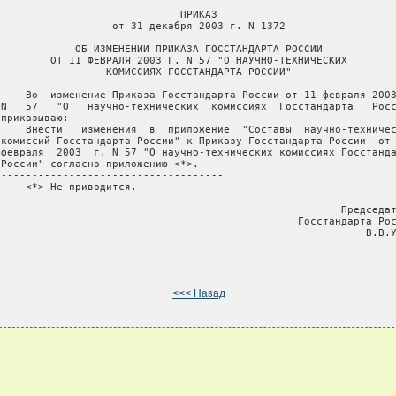
                              ПРИКАЗ

                   от 31 декабря 2003 г. N 1372

             ОБ ИЗМЕНЕНИИ ПРИКАЗА ГОССТАНДАРТА РОССИИ

         ОТ 11 ФЕВРАЛЯ 2003 Г. N 57 "О НАУЧНО-ТЕХНИЧЕСКИХ

                  КОМИССИЯХ ГОССТАНДАРТА РОССИИ"

     Во  изменение Приказа Госстандарта России от 11 февраля 2003
 N   57   "О   научно-технических  комиссиях  Госстандарта   Росс
приказываю:

     Внести   изменения  в  приложение  "Составы  научно-техничес
 комиссий Госстандарта России" к Приказу Госстандарта России  от 
 февраля  2003  г. N 57 "О научно-технических комиссиях Госстанда
 России" согласно приложению <*>.

 ------------------------------------

     <*> Не приводится.

                                                        Председат
                                                 Госстандарта Рос
                                                            В.В.У
<<< Назад