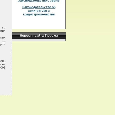
Законодательство о земле
Законодательство об
архитектуре и
градостроительстве
 г.

ии"

Новости сайта Тюрьма
ких

 11

рта

ель

сии

СОВ
