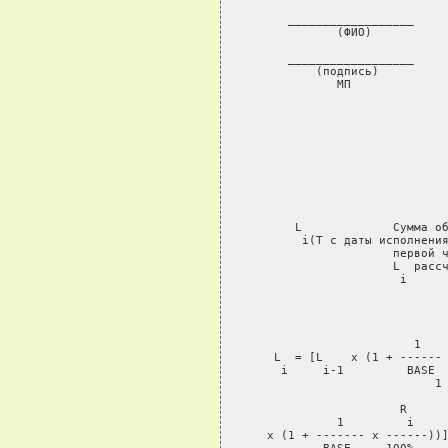
 с даты исполнения
                     первой ч
                     L  рассч
                      i

                             
                             
                        1    
    L  = [L    x (1 + ------ 
     i     i-1         BASE  
                           1

                      R

             1         i

   x (1 + ------- x ------))]