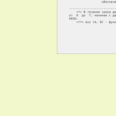
                     обеспече
   --------------------------
       <*> В течение срока де
   от  0  до  Т, начиная с да
   РЕПО.

       <**> min (A, B) - функ