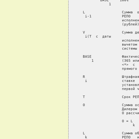
           BASE     100%

               1

   L                 Сумма  о
    i-1              РЕПО    
                     исполнен
                     (рублей)
   V                 Сумма де
    i(T
  с  даты

                     исполнен
                     вычетом 
                     системы 
   BASE              Фактичес
       1             (365 или
                     <*>  с  
                     прямого 
   R                 Штрафная
    i                ставке  
                     установл
                     первой ч
   Т                 Срок РЕП
   O                 Сумма ос
                     Дилером 
                     О рассчи
                     O = L

                          k

   L                 Сумма об
    k                РЕПО   н