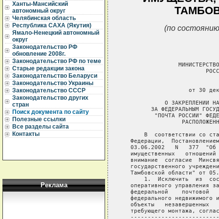
Ханты-Мансийский
ТАМБОВ
автономный округ
Челябинская область
Республика САХА (Якутия)
(по состоянию
Ямало-Ненецкий автономный
округ
Законодательство РФ
обновление 2008г.
Законодательство РФ по теме
                 МИНИСТЕРСТВО
Старые редакции закона
                         РОСС
Законодательство Беларуси
Законодательство Украины
                             
                    от 30 дек
Законодательство СССР
Законодательство других
             О ЗАКРЕПЛЕНИИ НА
стран
         ЗА ФЕДЕРАЛЬНЫМ ГОСУД
Поиск документа по сайту
          "ПОЧТА РОССИИ" ФЕДЕ
Полезные ссылки
                  РАСПОЛОЖЕНН
Все разделы сайта
Контакты
       В  соответствии со ста
   Федерации,  Постановлением
   03.06.2002   N   377  "Об 
   имущественных   отношений 
   внимание  согласие  Минсвя
   государственного учреждени
   Тамбовской области" от 05.
       1.  Исключить  из  сос
Реклама
   оперативного управления за
   федеральной    почтовой   
   федерального недвижимого и
   объекты   незавершенных   
   требующего монтажа, соглас
   --------------------------