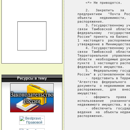
       <*> Не приводятся.

       2.   Закрепить   за   
   предприятием   "Почта  Рос
   объекты    недвижимости,  
   распоряжения.

       3. Государственному уч
   связи  Тамбовской  области
   федеральному   государстве
   России" принять на баланс 
   1  настоящего  распоряжени
   утверждение в Минимущество
       4. Государственному уч
   связи  Тамбовской  области
   Территориальное  управлени
   области  необходимые докум
   пункте  1 настоящего распо
   федерального имущества.

       5.  Федеральному госуд
   России" в установленном по
Ресурсы в тему
       -  представить в Терри
   "Агентство  федерального  
   документы  о недвижимом им
   распоряжения,   для   внес
   имущества;

       -   оформить   права  
   использование   указанного
   недвижимого имущества, в у
       -  обеспечить  государ
   ведения  на  объекты недви
   распоряжения.

                             
                             