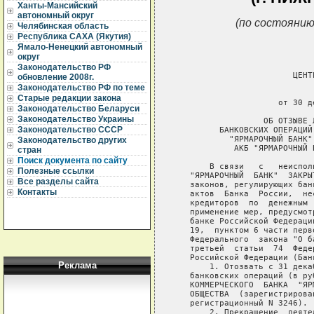
Ханты-Мансийский
автономный округ
(по состоянию
Челябинская область
Республика САХА (Якутия)
Ямало-Ненецкий автономный
округ
Законодательство РФ
                        ЦЕНТ
обновление 2008г.
Законодательство РФ по теме
                             
Старые редакции закона
                     от 30 д
Законодательство Беларуси
Законодательство Украины
                  ОБ ОТЗЫВЕ 
Законодательство СССР
         БАНКОВСКИХ ОПЕРАЦИЙ
           "ЯРМАРОЧНЫЙ БАНК"
Законодательство других
            АКБ "ЯРМАРОЧНЫЙ 
стран
Поиск документа по сайту
       В связи   с   неиспол
Полезные ссылки
   "ЯРМАРОЧНЫЙ  БАНК"  ЗАКРЫ
Все разделы сайта
   законов, регулирующих бан
Контакты
   актов  Банка  России,  не
   кредиторов  по  денежным 
   применение мер, предусмот
   банке Российской Федераци
   19,  пунктом 6 части перв
   Федерального  закона "О б
   третьей  статьи  74  Феде
   Российской Федерации (Бан
Реклама
       1. Отозвать с 31 дека
   банковских операций (в ру
   КОММЕРЧЕСКОГО  БАНКА  "ЯР
   ОБЩЕСТВА  (зарегистрирова
   регистрационный N 3246).

       2. Прекращение  деяте