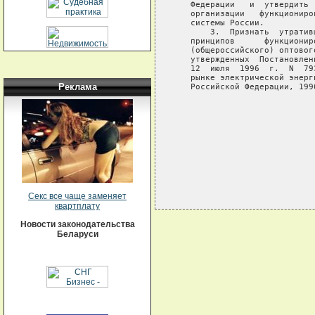
   Федерации   и  утвердить 
   организации   функциониро
   системы России.

       3.  Признать  утратив
   принципов      функционир
   (общероссийского) оптовог
   утвержденных  Постановлен
   12  июля  1996  г.  N  79
   рынке электрической энерг
Реклама
   Российской Федерации, 199
                            
                            
                            
Секс все чаще заменяет
квартплату
Новости законодательства
Беларуси