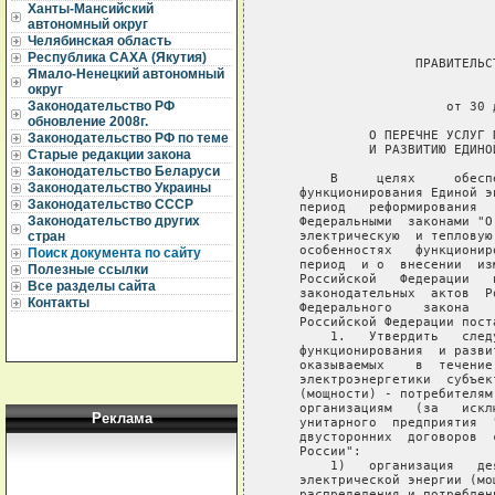
Ханты-Мансийский
автономный округ
Челябинская область
Республика САХА (Якутия)
                  ПРАВИТЕЛЬС
Ямало-Ненецкий автономный
округ
                             
Законодательство РФ
                      от 30 
обновление 2008г.
            О ПЕРЕЧНЕ УСЛУГ 
Законодательство РФ по теме
            И РАЗВИТИЮ ЕДИНО
Старые редакции закона
Законодательство Беларуси
       В     целях     обесп
Законодательство Украины
   функционирования Единой э
Законодательство СССР
   период   реформирования  
Законодательство других
   Федеральными  законами "О
   электрическую  и тепловую
стран
   особенностях   функционир
Поиск документа по сайту
   период  и о  внесении  из
Полезные ссылки
   Российской   Федерации   
Все разделы сайта
   законодательных  актов  Р
Контакты
   Федерального    закона   
   Российской Федерации поста
       1.   Утвердить   след
   функционирования  и разви
   оказываемых    в  течение
   электроэнергетики  субъек
   (мощности) - потребителям
   организациям   (за   искл
Реклама
   унитарного  предприятия  
   двусторонних  договоров  
   России":

       1)   организация   де
   электрической энергии (мо
   распределения и потреблен