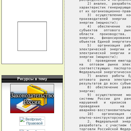
       2) анализ,  разработк
   характеристик генерирующе
   от их организационно-право
       3)  осуществление  ко
   производителей  энергии  
   энергии (мощности);

       4)   обеспечение   ко
   субъектов   оптового  рын
   области   производства,  
   энергии,   финансирования
   объектов Единой энергетич
       5)   организация  раб
   электрической  энергии  и
   электрической  энергии  и
   энергии (мощности);

       6)  проведение ежегод
   на   оптовом  рынке  элек
   соответствующих  паспорто
   Федеральной энергетическо
       7)  анализ  работы  Е
Ресурсы в тему
   оптового  рынка  электрич
   результатов до всех субъе
       8)  обеспечение  разв
   энергии;

       9)  осуществление  мо
   системы  России  для  ран
   нарушений   и  кризисов  
   проведения          на   
   аварийно-восстановительных
       10)    организация   
   опытно-конструкторских раб
       2.  Федеральной  энер
   разработать  с участием  
   торговли Российской Федер