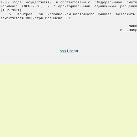
 2005  года  осуществлять  в соответствии с  "Федеральными  сметн
 нормами"  (ФСН-2001)  и  "Территориальными  единичными  расценка
(ТЕР-2001).

     5.  Контроль  за  исполнением настоящего Приказа  возложить 
 заместителя Министра Малышева В.С.

                                                             Мини
                                                         М.Е.ШВЫД
<<< Назад