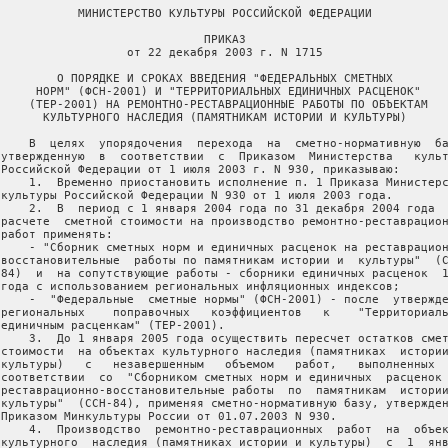
            МИНИСТЕРСТВО КУЛЬТУРЫ РОССИЙСКОЙ ФЕДЕРАЦИИ

                              ПРИКАЗ

                   от 22 декабря 2003 г. N 1715

         О ПОРЯДКЕ И СРОКАХ ВВЕДЕНИЯ "ФЕДЕРАЛЬНЫХ СМЕТНЫХ

      НОРМ" (ФСН-2001) И "ТЕРРИТОРИАЛЬНЫХ ЕДИНИЧНЫХ РАСЦЕНОК"

     (ТЕР-2001) НА РЕМОНТНО-РЕСТАВРАЦИОННЫЕ РАБОТЫ ПО ОБЪЕКТАМ

       КУЛЬТУРНОГО НАСЛЕДИЯ (ПАМЯТНИКАМ ИСТОРИИ И КУЛЬТУРЫ)

     В  целях  упорядочения  перехода  на  сметно-нормативную  ба
 утвержденную  в  соответствии  с  Приказом  Министерства   культ
 Российской Федерации от 1 июля 2003 г. N 930, приказываю:

     1.  Временно приостановить исполнение п. 1 Приказа Министерс
 культуры Российской Федерации N 930 от 1 июля 2003 года.

     2.  В  период с 1 января 2004 года по 31 декабря 2004 года  
 расчете  сметной стоимости на производство ремонтно-реставрацион
работ применять:

     - "Сборник сметных норм и единичных расценок на реставрацион
 восстановительные  работы по памятникам истории и  культуры"  (С
 84)  и  на сопутствующие работы - сборники единичных расценок  1
 года с использованием региональных инфляционных индексов;

     -  "Федеральные  сметные нормы" (ФСН-2001) - после  утвержде
 региональных    поправочных   коэффициентов   к    "Территориаль
 единичным расценкам" (ТЕР-2001).

     3.  До 1 января 2005 года осуществить пересчет остатков смет
 стоимости  на объектах культурного наследия (памятниках  истории
 культуры)   с   незавершенным   объемом   работ,   выполненных  
 соответствии  со  "Сборником сметных норм и единичных  расценок 
 реставрационно-восстановительные работы  по  памятникам  истории
 культуры"  (ССН-84), применяя сметно-нормативную базу, утвержден
 Приказом Минкультуры России от 01.07.2003 N 930.

     4.  Производство  ремонтно-реставрационных  работ  на  объек
 культурного  наследия (памятниках истории и культуры)  с  1  янв