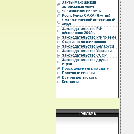
Ханты-Мансийский
  
автономный округ
Челябинская область
  
Республика САХА (Якутия)
  
Ямало-Ненецкий автономный
  
округ
  
Законодательство РФ
  
обновление 2008г.
  
Законодательство РФ по теме
Старые редакции закона
  
Законодательство Беларуси
  
  
Законодательство Украины
  
Законодательство СССР
  
Законодательство других
  
стран
  
Поиск документа по сайту
   
Полезные ссылки
  
Все разделы сайта
  
  
Контакты
  
  
  
  
  
  
  
  
Реклама
  
  
  
  
  