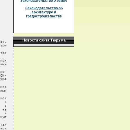
Законодательство о земле
Законодательство об
архитектуре и
градостроительстве
Новости сайта Тюрьма
зу,

уры

тва

при

ных

но-

СН-

984

ния

ным

ной

  и

  в

 на

  и

ную

тах

аря
