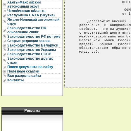
                        ЦЕНТ
Ханты-Мансийский
автономный округ
                         ОФИ
Челябинская область
                        от 1
Республика САХА (Якутия)
Ямало-Ненецкий автономный
       Департамент внешних  
округ
   дополнение  к  официально
Законодательство РФ
   сообщает,  что на аукцион
обновление 2008г.
   с амортизацией долга выпу
   межбанковской валютной би
Законодательство РФ по теме
   Положением  Банка  России
Старые редакции закона
   продажи   Банком   России
Законодательство Беларуси
   обязательством  обратного
Законодательство Украины
   млрд. руб.

Законодательство СССР
Законодательство других
стран
Поиск документа по сайту
Полезные ссылки
Все разделы сайта
Контакты
Реклама