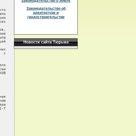
Законодательство о земле
Законодательство об
то

архитектуре и
ло

градостроительстве
ии

ех

в,

ые

ла

ий

Новости сайта Тюрьма
ых

 с

ля

ии

ОВ

ие

ию

ра

-Т
