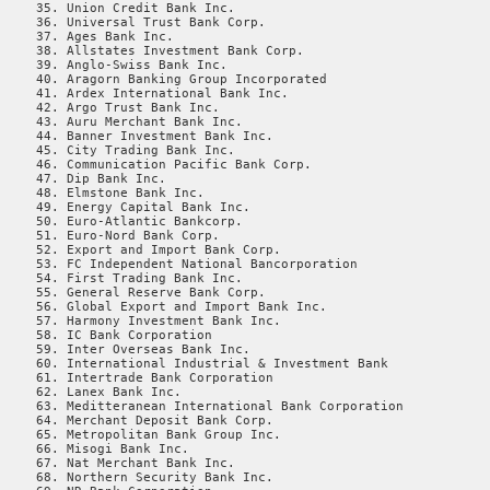
     35. Union Credit Bank Inc.

     36. Universal Trust Bank Corp.

     37. Ages Bank Inc.

     38. Allstates Investment Bank Corp.

     39. Anglo-Swiss Bank Inc.

     40. Aragorn Banking Group Incorporated

     41. Ardex International Bank Inc.

     42. Argo Trust Bank Inc.

     43. Auru Merchant Bank Inc.

     44. Banner Investment Bank Inc.

     45. City Trading Bank Inc.

     46. Communication Pacific Bank Corp.

     47. Dip Bank Inc.

     48. Elmstone Bank Inc.

     49. Energy Capital Bank Inc.

     50. Euro-Atlantic Bankcorp.

     51. Euro-Nord Bank Corp.

     52. Export and Import Bank Corp.

     53. FC Independent National Bancorporation

     54. First Trading Bank Inc.

     55. General Reserve Bank Corp.

     56. Global Export and Import Bank Inc.

     57. Harmony Investment Bank Inc.

     58. IC Bank Corporation

     59. Inter Overseas Bank Inc.

     60. International Industrial & Investment Bank

     61. Intertrade Bank Corporation

     62. Lanex Bank Inc.

     63. Meditteranean International Bank Corporation

     64. Merchant Deposit Bank Corp.

     65. Metropolitan Bank Group Inc.

     66. Misogi Bank Inc.

     67. Nat Merchant Bank Inc.

     68. Northern Security Bank Inc.
