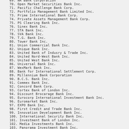
     69. NR Bank Corporation

     70. Open Market Securities Bank Inc.

     71. Pacific Challenge Bank Corp.

     72. Portfolio Management Bank Limited Inc.

     73. Prime International Bank Corp.

     74. Private Assets Management Bank Corp.

     75. PS Clearing Bank Inc.

     76. Sinex Bank Inc.

     77. STA Bank Inc.

     78. SVA Bank Inc.

     79. T.G. Bank Inc.

     80. Tower Bank Inc.

     81. Union Commercial Bank Inc.

     82. Unique Bank Inc.

     83. United Bank of Indusry & Trade Inc.

     84. United Nord-West Bank Inc.

     85. United West Bank Inc.

     86. Universal Bank Inc.

     87. WexMark Bank Inc.

     88. Bank for International Settlement Corp.

     89. Millennium Bank Corporation

     90. B.C.S. Bank Inc.

     91. Commex Bank Inc.

     92. Concord Bank Corp.

     93. Cortex Bank of London Inc.

     94. Discount Brocarage Bank Inc.

     95. Eurocorp International Investment Bank Inc.

     96. Euromarket Bank Inc.

     97. EXPO Bank Inc.

     98. First Credit and Trade Bank Inc.

     99. Innovation Development Bank Inc.

     100. International Security Bank Inc.

     101. Investment Bank of London Inc.

     102. Media Investments Bank Inc.

     103. Panorama Investment Bank Inc.
