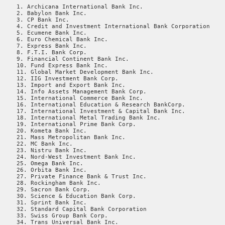
     1. Archicana International Bank Inc.

     2. Babylon Bank Inc.

     3. CP Bank Inc.

     4. Credit and Investment International Bank Corporation

     5. Ecumene Bank Inc.

     6. Euro Chemical Bank Inc.

     7. Express Bank Inc.

     8. F.T.I. Bank Corp.

     9. Financial Continent Bank Inc.

     10. Fund Express Bank Inc.

     11. Global Market Development Bank Inc.

     12. IIG Investment Bank Corp.

     13. Import and Export Bank Inc.

     14. Info Assets Management Bank Corp.

     15. International Commerce Bank Inc.

     16. International Education & Research BankCorp.

     17. International Investment & Capital Bank Inc.

     18. International Metal Trading Bank Inc.

     19. International Prime Bank Corp.

     20. Kometa Bank Inc.

     21. Mass Metropolitan Bank Inc.

     22. MC Bank Inc.

     23. Nistru Bank Inc.

     24. Nord-West Investment Bank Inc.

     25. Omega Bank Inc.

     26. Orbita Bank Inc.

     27. Private Finance Bank & Trust Inc.

     28. Rockingham Bank Inc.

     29. Sacron Bank Corp.

     30. Science & Education Bank Corp.

     31. Sprint Bank Inc.

     32. Standard Capital Bank Corporation

     33. Swiss Group Bank Corp.

     34. Trans Universal Bank Inc.
