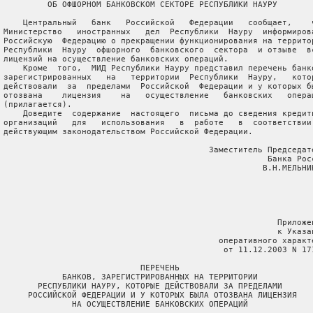
          ОБ ОФШОРНОМ БАНКОВСКОМ СЕКТОРЕ РЕСПУБЛИКИ НАУРУ

     Центральный   банк   Российской   Федерации   сообщает,    ч
 Министерство   иностранных   дел  Республики  Науру  информирова
 Российскую  Федерацию о прекращении функционирования на территор
 Республики  Науру  офшорного  банковского  сектора  и отзыве  вс
 лицензий на осуществление банковских операций.

     Кроме  того,  МИД Республики Науру представил перечень банко
 зарегистрированных   на   территории  Республики  Науру,   котор
 действовали  за  пределами  Российской  Федерации и у которых бы
 отозвана    лицензия    на   осуществление   банковских   операц
 (прилагается).

     Доведите  содержание  настоящего  письма до сведения кредитн
 организаций   для   использования   в  работе   в  соответствии 
 действующим законодательством Российской Федерации.

                                           Заместитель Председате
                                                       Банка Росс
                                                      В.Н.МЕЛЬНИК
                                                         Приложен
                                                         к Указан
                                             оперативного характе
                                              от 11.12.2003 N 171
                             ПЕРЕЧЕНЬ

             БАНКОВ, ЗАРЕГИСТРИРОВАННЫХ НА ТЕРРИТОРИИ

        РЕСПУБЛИКИ НАУРУ, КОТОРЫЕ ДЕЙСТВОВАЛИ ЗА ПРЕДЕЛАМИ

      РОССИЙСКОЙ ФЕДЕРАЦИИ И У КОТОРЫХ БЫЛА ОТОЗВАНА ЛИЦЕНЗИЯ

               НА ОСУЩЕСТВЛЕНИЕ БАНКОВСКИХ ОПЕРАЦИЙ
