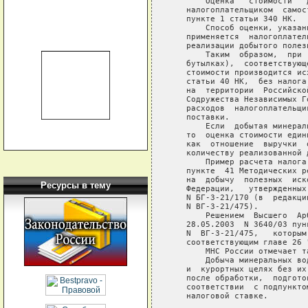
       Оценка   стоимости   
   налогоплательщиком  самос
   пункте 1 статьи 340 НК.

       Способ оценки, указан
   применяется  налогоплател
   реализации добытого полез
       Таким  образом,  при 
   бутылках),  соответствующ
   стоимости производится ис
   статьи 40 НК,  без налога
   на  территории  Российско
   Содружества Независимых Г
   расходов  налогоплательщи
   поставки.

       Если  добытая минерал
   то  оценка стоимости един
   как  отношение  выручки  
   количеству реализованной 
       Пример расчета налога
   пункте  41 Методических р
   на  добычу  полезных  иск
Ресурсы в тему
   Федерации,   утвержденных
   N БГ-3-21/170 (в  редакци
   N ВГ-3-21/475).

       Решением  Высшего  Ар
   28.05.2003  N 3640/03 пун
   N  ВГ-3-21/475,   которым
   соответствующим главе 26 
       МНС России отмечает та
       Добыча минеральных во
   и  курортных целях без их
   после обработки,  подгото
   соответствии  с подпункто
   налоговой ставке.
