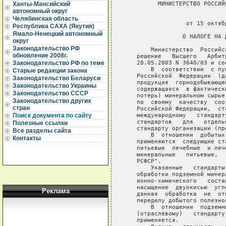
         МИНИСТЕРСТВО РОССИЙ
Ханты-Мансийский
автономный округ
                             
Челябинская область
                 от 15 октяб
Республика САХА (Якутия)
Ямало-Ненецкий автономный
                О НАЛОГЕ НА 
округ
Законодательство РФ
       Министерство  Российс
обновление 2008г.
   решение   Высшего   Арбит
   28.05.2003 N 3640/03 и со
Законодательство РФ по теме
       В  соответствии  с пу
Старые редакции закона
   Российской  Федерации  (д
Законодательство Беларуси
   продукция  горнодобывающе
Законодательство Украины
   содержащаяся  в фактическ
Законодательство СССР
   потерь) минеральном сырье
Законодательство других
   по  своему  качеству  соо
стран
   Российской Федерации,  ст
   международному   стандарт
Поиск документа по сайту
   стандартов   для   отдель
Полезные ссылки
   стандарту организации (пре
Все разделы сайта
       В  отношении  добытых
Контакты
   применяются  следующие ст
   питьевые  лечебные  и леч
   минеральные   питьевые,  
   РСФСР".

       Указанные   стандарты
   обработки подземной минер
   ионно-химического   соста
   насыщение  двуокисью  угл
Реклама
   данная  обработка  не  от
   переделу добытого полезног
       В  отношении  подземн
   (отраслевому)   стандарту
   применяется.
