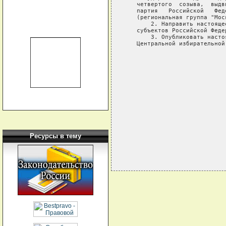
   четвертого  созыва,  выдв
   партия   Российской   Фед
   (региональная группа "Мос
       2. Направить настояще
   субъектов Российской Феде
       3. Опубликовать насто
   Центральной избирательной
                            
                            
                            
                            
                            
                            
                            
                            
Ресурсы в тему