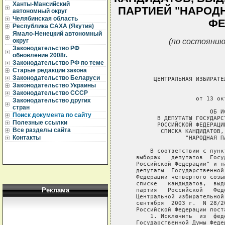
Ханты-Мансийский
ПАРТИЕЙ "НАРОД
автономный округ
Челябинская область
ФЕ
Республика САХА (Якутия)
Ямало-Ненецкий автономный
(по состоянию
округ
Законодательство РФ
обновление 2008г.
Законодательство РФ по теме
Старые редакции закона
Законодательство Беларуси
        ЦЕНТРАЛЬНАЯ ИЗБИРАТЕ
Законодательство Украины
                             
Законодательство СССР
                    от 13 ок
Законодательство других
стран
                        ОБ И
Поиск документа по сайту
         В ДЕПУТАТЫ ГОСУДАРС
Полезные ссылки
         РОССИЙСКОЙ ФЕДЕРАЦИ
Все разделы сайта
          СПИСКА КАНДИДАТОВ,
Контакты
                 "НАРОДНАЯ П
       В соответствии с пунк
   выборах   депутатов  Госу
   Российской Федерации" и н
   депутаты  Государственной
   Федерации четвертого созы
   списке   кандидатов,  выд
Реклама
   партия   Российской   Фед
   Центральной избирательной
   сентября  2003 г.  N 28/2
   Российской Федерации поста
       1. Исключить  из  фед
   Государственной Думы Феде