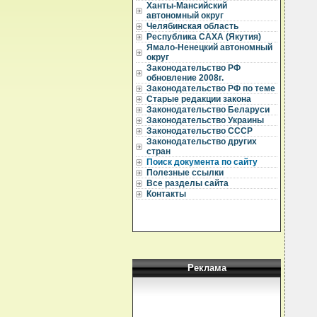
  
Ханты-Мансийский
  
автономный округ
Челябинская область
  
Республика САХА (Якутия)
  
Ямало-Ненецкий автономный
  
округ
  
Законодательство РФ
  
обновление 2008г.
  
Законодательство РФ по теме
  
Старые редакции закона
  
Законодательство Беларуси
  
Законодательство Украины
  
Законодательство СССР
  
  
Законодательство других
  
стран
  
Поиск документа по сайту
  
Полезные ссылки
  
Все разделы сайта
  
Контакты
  
  
  
  
  
  
  
Реклама
  
  
  
  