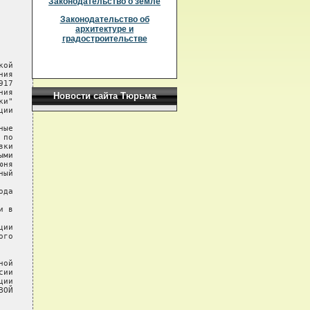
Законодательство о земле
Законодательство об
архитектуре и
градостроительстве
ой

ия

17

ия

Новости сайта Тюрьма
и"

ии

ые

по

ки

ми

ня

ый

да

 в

ии

го

ой

ии

ии

ОЙ
