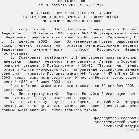
                           ПОСТАНОВЛЕНИЕ

                  от 26 августа 2003 г. N 67-т/2

              ОБ УСТАНОВЛЕНИИ ИСКЛЮЧИТЕЛЬНЫХ ТАРИФОВ

           НА ГРУЗОВЫЕ ЖЕЛЕЗНОДОРОЖНЫЕ ПЕРЕВОЗКИ ЧЕРНЫХ

                    МЕТАЛЛОВ В ЛАТВИЮ И ЭСТОНИЮ

     В   соответствии  с Постановлениями  Правительства  Российск
 Федерации  от 13 августа 1996 года N 960 "Об утверждении Положен
 о Федеральной энергетической комиссии Российской Федерации", N 9
 от  23  декабря  2002  года  "Об утверждении Правил предоставлен
 исключительных  тарифов  на  грузовые  железнодорожные  перевозк
 Федеральная    энергетическая    комиссия   Российской   Федерац
 постановляет:

     1.  Установить  коэффициент 1,1 при расчете плат за экспортн
 перевозки   черных  металлов  в направлении  Латвии  и Эстонии  
 правилам  раздела  3 Прейскуранта  N 10-01  "Тарифы  на  перевоз
 грузов и услуги инфраструктуры,  выполняемые российскими железны
 дорогами", принятого Постановлением ФЭК России N 47-т/5 от 18 ию
 2003  года,  зарегистрированного  Минюстом России (регистрационн
 номер N 4882 от 9 июля 2003 года).

     Срок действия исключительного тарифа - до 31 декабря 2003 го
 включительно.

     2.  Министерству путей сообщения Российской Федерации ввести
 действие пункт 1 в установленном порядке.

     3.   Министерству   путей   сообщения   Российской   Федерац
 ежеквартально  представлять  мониторинг  применения установленно
 данным Постановлением исключительного тарифа.

                                           Председатель Федеральн
                                            энергетической комисс
                                               Российской Федерац
                                                          Г.КУТОВ