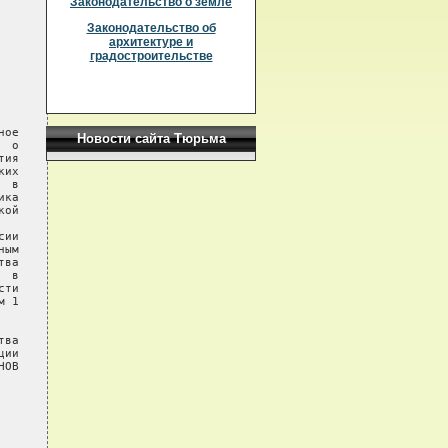
Законодательство о земле
Законодательство об
архитектуре и
градостроительстве
ое

Новости сайта Тюрьма
 о

ия

их

 в

ка

ой

ии

ым

ва

 в

ти

 1

ва

ии

ОВ
