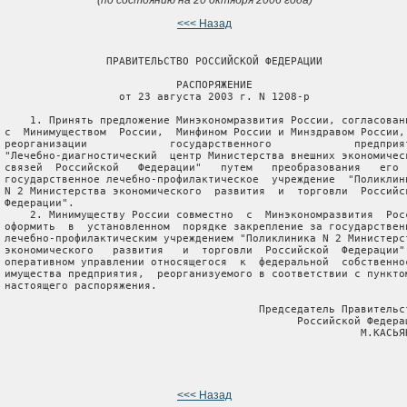
<<< Назад
                 ПРАВИТЕЛЬСТВО РОССИЙСКОЙ ФЕДЕРАЦИИ

                            РАСПОРЯЖЕНИЕ

                   от 23 августа 2003 г. N 1208-р

     1. Принять предложение Минэкономразвития России, согласованн
 с  Минимуществом  России,  Минфином России и Минздравом России, 
 реорганизации             государственного             предприят
 "Лечебно-диагностический  центр Министерства внешних экономическ
 связей  Российской   Федерации"   путем   преобразования   его  
 государственное лечебно-профилактическое  учреждение  "Поликлини
 N 2 Министерства экономического  развития  и  торговли  Российск
 Федерации".

     2. Минимуществу России совместно  с  Минэкономразвития  Росс
 оформить  в  установленном  порядке закрепление за государственн
 лечебно-профилактическим учреждением "Поликлиника N 2 Министерст
 экономического   развития   и  торговли  Российской  Федерации" 
 оперативном управлении относящегося  к  федеральной  собственнос
 имущества предприятия,  реорганизуемого в соответствии с пунктом
 настоящего распоряжения.

                                         Председатель Правительст
                                               Российской Федерац
                                                         М.КАСЬЯН
<<< Назад