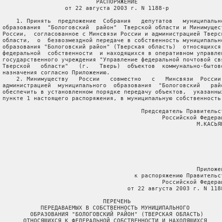
                            РАСПОРЯЖЕНИЕ

                   от 22 августа 2003 г. N 1188-р

     1. Принять  предложение  Собрания   депутатов   муниципально
 образования  "Бологовский  район"  Тверской области и Минимущест
 России,  согласованное с Минсвязи России и администрацией Тверск
 области,  о  безвозмездной передаче в собственность муниципально
 образования "Бологовский район" (Тверская область)  относящихся 
 федеральной  собственности  и находящихся в оперативном управлен
 государственного учреждения "Управление федеральной почтовой свя
 Тверской   области"   (г.   Тверь)  объектов  коммунально-бытово
 назначения согласно Приложению.

     2. Минимуществу   России   совместно   с   Минсвязи  России 
 администрацией  муниципального  образования  "Бологовский   райо
 обеспечить в установленном порядке передачу объектов,  указанных
 пункте 1 настоящего распоряжения, в муниципальную собственность.
                                         Председатель Правительст
                                               Российской Федерац
                                                         М.КАСЬЯН
                                                         Приложен
                                       к распоряжению Правительст
                                               Российской Федерац
                                     от 22 августа 2003 г. N 1188
                              ПЕРЕЧЕНЬ

            ПЕРЕДАВАЕМЫХ В СОБСТВЕННОСТЬ МУНИЦИПАЛЬНОГО

         ОБРАЗОВАНИЯ "БОЛОГОВСКИЙ РАЙОН" (ТВЕРСКАЯ ОБЛАСТЬ)

       ОТНОСЯЩИХСЯ К ФЕДЕРАЛЬНОЙ СОБСТВЕННОСТИ И НАХОДЯЩИХСЯ
