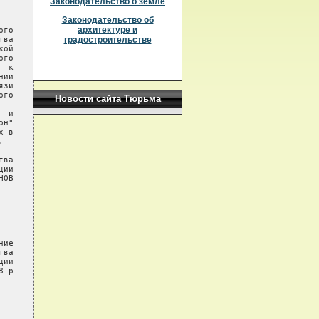
Законодательство о земле
Законодательство об
архитектуре и
го

ва

градостроительстве
ой

го

 к

ии

зи

го

Новости сайта Тюрьма
 и

н"

 в



ва

ии

ОВ

ие

ва

ии

-р
