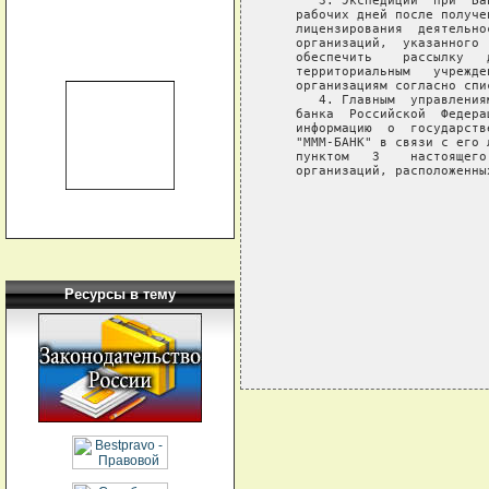
      3. Экспедиции  при  Ба
   рабочих дней после получе
   лицензирования  деятельно
   организаций,  указанного 
   обеспечить    рассылку   
   территориальным   учрежде
   организациям согласно спис
      4. Главным  управления
   банка  Российской  Федера
   информацию  о  государств
   "МММ-БАНК" в связи с его 
   пунктом   3    настоящего
   организаций, расположенны
                            
                            
                            
                            
                            
Ресурсы в тему