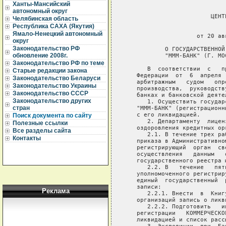
Ханты-Мансийский
автономный округ
                        ЦЕНТ
Челябинская область
Республика САХА (Якутия)
                             
Ямало-Ненецкий автономный
                    от 20 ав
округ
Законодательство РФ
           О ГОСУДАРСТВЕННОЙ
обновление 2008г.
           "МММ-БАНК" (Г. МО
Законодательство РФ по теме
      В  соответствии  с   п
Старые редакции закона
   Федерации  от  6  апреля 
Законодательство Беларуси
   арбитражным   судом   опр
Законодательство Украины
   производства,  руководств
Законодательство СССР
   банках и банковской деяте
Законодательство других
      1. Осуществить государ
стран
   "МММ-БАНК" (регистрационн
   с его ликвидацией.

Поиск документа по сайту
      2. Департаменту  лицен
Полезные ссылки
   оздоровления кредитных ор
Все разделы сайта
      2.1. В течение трех ра
Контакты
   приказа в Административно
   регистрирующий  орган  св
   осуществления   данным   
   государственного реестра ю
      2.2. В   течение   пят
   уполномоченного регистрир
   единый  государственный  
   записи:

Реклама
      2.2.1. Внести  в  Книг
   организаций запись о ликв
      2.2.2. Подготовить   и
   регистрации   КОММЕРЧЕСКО
   ликвидацией и список рассы