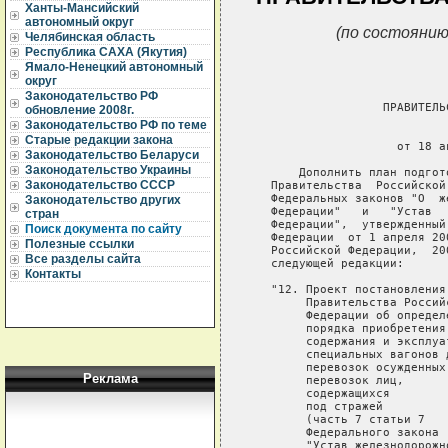
Ханты-Мансийский
автономный округ
(по состоянию
Челябинская область
Республика САХА (Якутия)
Ямало-Ненецкий автономный
округ
Законодательство РФ
                   ПРАВИТЕЛЬ
обновление 2008г.
Законодательство РФ по теме
                             
Старые редакции закона
                     от 18 а
Законодательство Беларуси
Законодательство Украины
       Дополнить план подгот
Законодательство СССР
   Правительства  Российской
   Федеральных законов "О  ж
Законодательство других
   Федерации"   и   "Устав  
стран
   Федерации",  утвержденный
Поиск документа по сайту
   Федерации  от 1 апреля 20
Полезные ссылки
   Российской Федерации,  20
Все разделы сайта
   следующей редакции:

Контакты
   "12. Проект постановления
        Правительства Россий
        Федерации об определ
        порядка приобретения
        содержания и эксплуа
        специальных вагонов 
        перевозок осужденных 
Реклама
        перевозок лиц,

        содержащихся

        под стражей

        (часть 7 статьи 7

        Федерального закона

        "Устав железнодорожно