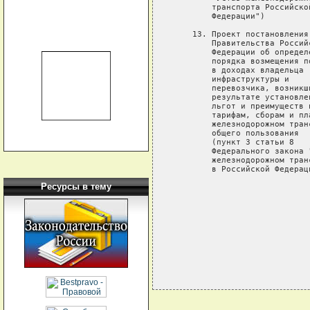
        транспорта Российской
        Федерации")

    13. Проект постановления
        Правительства Россий
        Федерации об определ
        порядка возмещения п
        в доходах владельца 
        инфраструктуры и

        перевозчика, возникши
        результате установлен
        льгот и преимуществ п
        тарифам, сборам и пла
        железнодорожном транс
        общего пользования

        (пункт 3 статьи 8

        Федерального закона "
        железнодорожном транс
        в Российской Федераци
Ресурсы в тему
                            
                            
                            