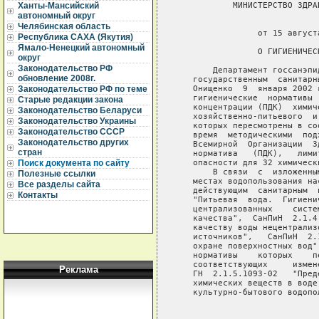
           МИНИСТЕРСТВО ЗДРА
Ханты-Мансийский
автономный округ
                             
Челябинская область
                от 15 август
Республика САХА (Якутия)
Ямало-Ненецкий автономный
                О ГИГИЕНИЧЕС
округ
Законодательство РФ
       Департамент госсанэпи
обновление 2008г.
   государственным  санитарн
   Онищенко  9  января 2002 
Законодательство РФ по теме
   гигиенические  нормативы 
Старые редакции закона
   концентрации (ПДК)  химич
Законодательство Беларуси
   хозяйственно-питьевого  и
Законодательство Украины
   которых пересмотрены в со
Законодательство СССР
   время  методическими  под
Законодательство других
   Всемирной  Организации  З
стран
   норматива   (ПДК),   лими
   опасности для 32 химически
Поиск документа по сайту
       В связи  с  изложенны
Полезные ссылки
   местах водопользования на
Все разделы сайта
   действующим  санитарным  
Контакты
   "Питьевая  вода.  Гигиени
   централизованных    систе
   качества",  СанПиН  2.1.4
   качеству воды нецентрализ
   источников",   СанПиН  2.
   охране поверхностных вод"
   нормативы    которых    п
   соответствующих     измен
Реклама
   ГН  2.1.5.1093-02   "Пред
   химических веществ в воде
   культурно-бытового водопол
                            