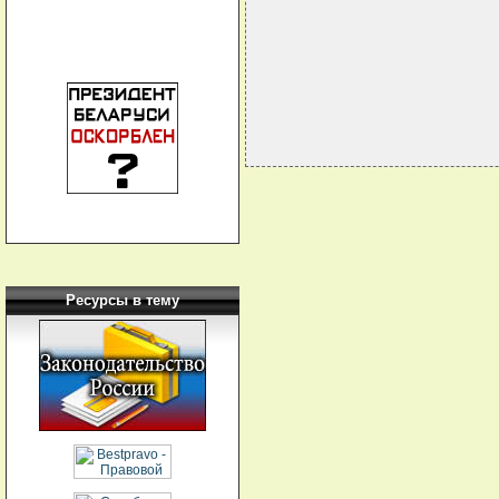
                            
                            
                            
Ресурсы в тему