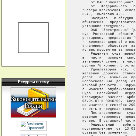
       от ОАО "Электроцинк" 
       от   Федерального   г
   "Северо-Кавказская  желез
   Л.А., Тимошевич А.В.

       Заслушав   и обсудив 
   объяснения   представител
   установил следующее.

       ОАО  "Электроцинк" (д
   суд  Ростовской  области 
   унитарному  предприятию "
   -  железная дорога) о взы
   уплаченных  обществом  за
   копеек процентов за польз
       Решением  суда первой
   в   части   излишне  спис
   заявленной сумме,  в част
   рублей 76 копеек. В остал
       Удовлетворяя  иск,  с
   железной  дорогой  ставок
   дорог   при  взимании  пр
   необоснованным  довод  от
Ресурсы в тему
   исковой давности. О наруш
   с  момента  опубликования
   Суда   Российской   Федер
   Президиума  Высшего  Арби
   03.04.01 N 9046/00.  След
   начинается с сентября 200
   то есть в пределах срока 
       Постановлением   суда
   решение  изменено:  проце
   копеек. В остальной части
       Федеральный    арбитр
   постановлением  от  13.03
   оставил без изменения.
