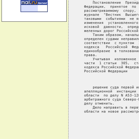
       Постановление  Презид
   Федерации,  принятое  по 
   рассматриваемому  спору, 
   журнале  "Вестник  Высшег
   таковыми  событиями  не я
   изменения  установленного
   исковой  давности,  опред
   железных дорог Российской 
       Таким образом, началь
   определен судами неправил
   соответствии  с пунктом  
   кодекса   Российской  Фед
   единообразие  в толковани
   права.

       Учитывая  изложенное 
   части  1 статьи  305,  ст
   кодекса Российской Федера
   Российской Федерации

                             
       решение суда первой и
   апелляционной  инстанции 
   области  по делу N А53-12
   арбитражного суда Северо-
   делу отменить.

       Дело направить в перв
   области на новое рассмотре
                            
                            