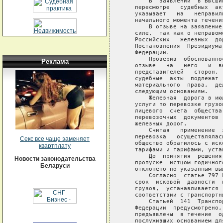
       В  заявлении  в Высши
   пересмотре   судебных  ак
   указывает   на   неправил
   начального момента течени
       В отзыве на заявление
   силе,  так как о неправом
   Российских   железных  до
   Постановления  Президиума
   Федерации.

       Проверив  обоснованно
Реклама
   отзыве   на   него   и  в
   представителей   сторон, 
   судебные  акты  подлежат 
   материального  права,  де
   следующим основаниям.

       Железная  дорога в ию
   услуги по перевозке грузо
   лицевого  счета  общества
   перевозочных  документов 
   железных дорог.

       Считая   применение  
   перевозка   осуществлялас
Секс все чаще заменяет
   общество обратилось с иск
квартплату
   тарифами и тарифами, уста
       До  принятия  решения
Новости законодательства
   пропуске  истцом годичног
Беларуси
   отклонено по указанным выш
       Согласно  статье 797 
   срок  исковой  давности  
   грузов,  устанавливается 
   соответствии с транспортн
       Статьей  141  Транспо
   Федерации  предусмотрено,
   предъявлены  в течение  о
   послуживших основанием дл