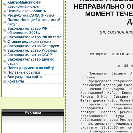
Ханты-Мансийский
НЕПРАВИЛЬНО О
автономный округ
Челябинская область
МОМЕНТ ТЕЧЕ
Республика САХА (Якутия)
Д
Ямало-Ненецкий автономный
округ
Законодательство РФ
(по состоянию
обновление 2008г.
Законодательство РФ по теме
Старые редакции закона
Законодательство Беларуси
Законодательство Украины
       ПРЕЗИДИУМ ВЫСШЕГО АРБ
Законодательство СССР
Законодательство других
                             
стран
                     от 29 и
Поиск документа по сайту
Полезные ссылки
       Президиум  Высшего  А
Все разделы сайта
   составе:

       председательствующего
Контакты
   Российской Федерации Яковл
       членов Президиума:  А
   Иванниковой  Н.П.,  Кирее
   Ренова  Э.Н.,   Савкина  
   Файзутдинова И.Ш., Юкова 
       рассмотрел  заявление
   предприятия  "Северо-Кавк
   порядке   надзора  решени
Реклама
   постановления    суда    
   Арбитражного  суда Ростов
   и  постановления Федераль
   округа от 13.03.03 по тому
       В заседании приняли у