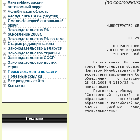
(по состоянию
Ханты-Мансийский
автономный округ
Челябинская область
Республика САХА (Якутия)
Ямало-Ненецкий автономный
округ
             МИНИСТЕРСТВО ОБ
Законодательство РФ
                             
обновление 2008г.
                       от 25
Законодательство РФ по теме
Старые редакции закона
                О ПРИСВОЕНИИ
Законодательство Беларуси
             УЧЕБНОМУ ИЗДАНИ
Законодательство Украины
                "СОВРЕМЕННЫЙ
Законодательство СССР
       На основании  Положен
Законодательство других
   грифа Министерства образо
стран
   Приказом Минобразования Р
Поиск документа по сайту
   экспертным заключением Со
Полезные ссылки
   объединения   по  классич
Все разделы сайта
   23.05.2003 N 1130/35гм,  
Контакты
   приказываю:

       Присвоить учебному   
   "Современный  русский   л
   образования    Российской
   образования Российской Фе
   высших    учебных    заве
   специальностям".

Реклама
                            
                            