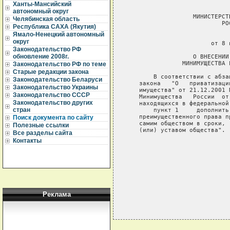
Ханты-Мансийский
автономный округ
                  МИНИСТЕРСТ
Челябинская область
                          РО
Республика САХА (Якутия)
Ямало-Ненецкий автономный
                             
округ
                       от 8 
Законодательство РФ
обновление 2008г.
                  О ВНЕСЕНИИ
               МИНИМУЩЕСТВА 
Законодательство РФ по теме
Старые редакции закона
       В соответствии с абза
Законодательство Беларуси
   закона   "О   приватизаци
Законодательство Украины
   имущества" от 21.12.2001 
Законодательство СССР
   Минимущества   России  от
Законодательство других
   находящихся в федеральной
стран
       пункт 1     дополнить
   преимущественного права п
Поиск документа по сайту
   самим обществом в сроки, 
Полезные ссылки
   (или) уставом общества".

Все разделы сайта
Контакты
                            
                            
                            
Реклама