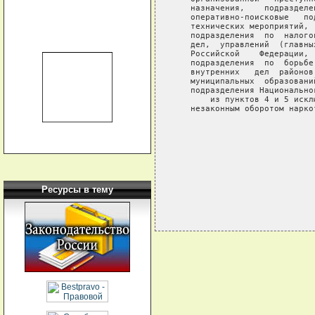
   назначения,    подразделе
   оперативно-поисковые   по
   технических мероприятий, 
   подразделения  по  налого
   дел,  управлений  (главны
   Российской    Федерации, 
   подразделения  по  борьбе
   внутренних   дел  районов
   муниципальных  образовани
   подразделения Национально
       из пунктов 4 и 5 искл
   незаконным оборотом наркот
                            
                            
                            
Ресурсы в тему