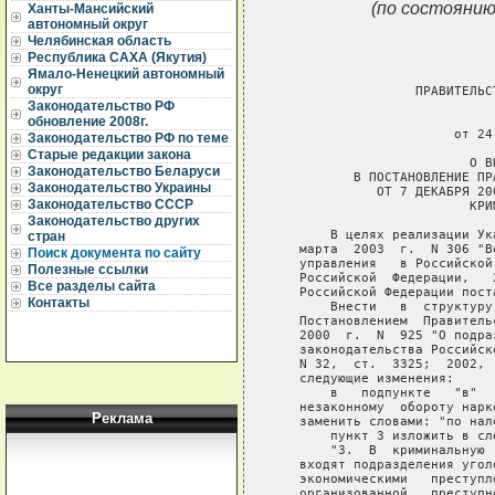
(по состоянию
Ханты-Мансийский
автономный округ
Челябинская область
Республика САХА (Якутия)
Ямало-Ненецкий автономный
округ
                  ПРАВИТЕЛЬС
Законодательство РФ
                             
обновление 2008г.
                       от 24
Законодательство РФ по теме
Старые редакции закона
                         О В
Законодательство Беларуси
          В ПОСТАНОВЛЕНИЕ ПР
Законодательство Украины
             ОТ 7 ДЕКАБРЯ 20
Законодательство СССР
                         КРИ
Законодательство других
       В целях реализации Ук
стран
   марта  2003  г.  N 306 "В
Поиск документа по сайту
   управления   в Российской
Полезные ссылки
   Российской  Федерации,   
Все разделы сайта
   Российской Федерации поста
Контакты
       Внести   в  структуру
   Постановлением  Правитель
   2000  г.  N  925 "О подра
   законодательства Российск
   N 32,  ст.  3325;  2002, 
   следующие изменения:

       в   подпункте   "в"  
   незаконному  обороту нарк
Реклама
   заменить словами: "по нал
       пункт 3 изложить в сл
       "3.  В  криминальную 
   входят подразделения угол
   экономическими   преступл
   организованной   преступн