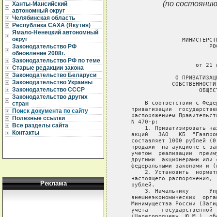
(по состоянию
Ханты-Мансийский
автономный округ
Челябинская область
Республика САХА (Якутия)
Ямало-Ненецкий автономный
округ
                  МИНИСТЕРСТ
                          РО
Законодательство РФ
обновление 2008г.
                             
Законодательство РФ по теме
                      от 21 
Старые редакции закона
Законодательство Беларуси
                О ПРИВАТИЗАЦ
Законодательство Украины
               СОБСТВЕННОСТИ
Законодательство СССР
                       ОБЩЕС
Законодательство других
       В соответствии с Феде
стран
   приватизации  государстве
Поиск документа по сайту
   распоряжением Правительст
Полезные ссылки
   N 470-р:

Все разделы сайта
       1. Приватизировать на
Контакты
   акций   ЗАО   КБ  "Газпро
   составляет 1000 рублей (0
   продажи  на аукционе с за
   учетом  реализации  преим
   другими  акционерами или 
   федеральными законами и (
       2. Установить  нормат
   настоящего распоряжения, 
Реклама
   рублей.

       3. Начальнику      Уп
   внешнеэкономических  орга
   Минимущества России (Заги
   учета    государственной 
   (Царегородцеву  Ю.М.)  об