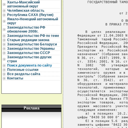
        ГОСУДАРСТВЕННЫЙ ТАМО
Ханты-Мансийский
автономный округ
                             
Челябинская область
                        от 2
Республика САХА (Якутия)
Ямало-Ненецкий автономный
                         О В
округ
                 В ПРИКАЗ ГТ
Законодательство РФ
обновление 2008г.
       В  целях  реализации 
   Федерации от 11.04.2003 N
Законодательство РФ по теме
   Таможенный  тариф Российс
Старые редакции закона
   Российской Федерации,  20
Законодательство Беларуси
   Президента  Российской Фе
Законодательство Украины
   экспортом  из  Российской
Законодательство СССР
   назначения" (Собрание зак
Законодательство других
   N 36, ст.  4197; 1999, N 
стран
   ст.  3354; 2001, N 16, ст
   N   1082   "Об   утвержде
Поиск документа по сайту
   технологий,   которые   м
Полезные ссылки
   химического  оружия  и в 
Все разделы сайта
   контроль" (Собрание закон
Контакты
   N  36,  ст.  3542),  от  
   оборудования  и материало
   технологий,  применяемых 
   осуществляется  экспортны
   Российской Федерации, 200
       1. Внести в Приказ ГТ
   экспортом  товаров,  кото
   оружия  массового  уничто
Реклама
   следующие изменения:

       а)  в позициях  10.2.
   цифры "8430 50 000 0" зам
       б) в позиции 5.6  раз
   заменить цифрами "8422 30 