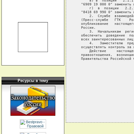
       в) в  позиции   2.1.1
   "6909 19 000 0" заменить 
       г)  в  позиции   2.2.
   "8418 69 990 0" заменить 
       2.  Службе  взаимодей
   (Пресс-службе   ГТК    Ро
   опубликование   настоящег
   России.

       3.  Начальникам  реги
   обеспечить  доведение  по
   всех заинтересованных лиц.
       4.   Заместителю  пре
   осуществлять контроль за 
       Действие     настояще
   правоотношения,  возникши
   Правительства Российской 
                            
                            
                            
                            
Ресурсы в тему
                            
                            