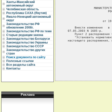
Ханты-Мансийский
автономный округ
                  МИНИСТЕРСТ
Челябинская область
                          РО
Республика САХА (Якутия)
Ямало-Ненецкий автономный
                             
округ
                       от 19
Законодательство РФ
обновление 2008г.
       Внести изменения   в 
   07.05.2003 N 1605-р.

Законодательство РФ по теме
       Пункт 2 распоряжения 
Старые редакции закона
       "Установить нормативн
Законодательство Беларуси
   настоящего распоряжения, 
Законодательство Украины
Законодательство СССР
                            
Законодательство других
                            
стран
Поиск документа по сайту
Полезные ссылки
Все разделы сайта
Контакты
Реклама