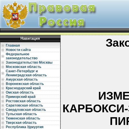
Навигация
Зак
Главная
Новости сайта
Федеральное
законодательство
Законодательство Москвы
Московская область
Санкт-Петербург и
Ленинградская область
Амурская область
Воронежская область
Краснодарский край
ИЗМЕ
Омская область
Приморский край
Ростовская область
КАРБОКСИ-
Саратовская область
Свердловская область
Тульская область
ПИ
Тюменская область
Тверская область
Республика Удмуртия