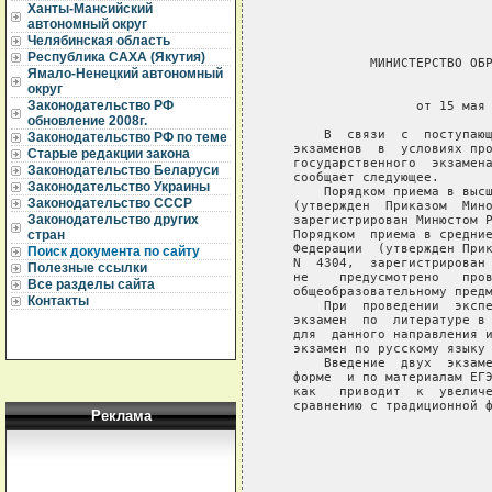
Ханты-Мансийский
автономный округ
Челябинская область
Республика САХА (Якутия)
             МИНИСТЕРСТВО ОБР
Ямало-Ненецкий автономный
округ
                             
Законодательство РФ
                   от 15 мая 
обновление 2008г.
       В  связи  с  поступающ
Законодательство РФ по теме
   экзаменов  в  условиях про
Старые редакции закона
   государственного  экзамена
Законодательство Беларуси
   сообщает следующее.

Законодательство Украины
       Порядком приема в высш
Законодательство СССР
   (утвержден  Приказом  Мино
Законодательство других
   зарегистрирован Минюстом Р
   Порядком  приема в средние
стран
   Федерации  (утвержден Прик
Поиск документа по сайту
   N  4304,  зарегистрирован 
Полезные ссылки
   не    предусмотрено   пров
Все разделы сайта
   общеобразовательному предм
Контакты
       При  проведении  экспе
   экзамен  по  литературе в 
   для  данного направления и
   экзамен по русскому языку 
       Введение  двух  экзаме
   форме  и по материалам ЕГЭ
   как   приводит  к  увеличе
   сравнению с традиционной ф
Реклама
                             
                             