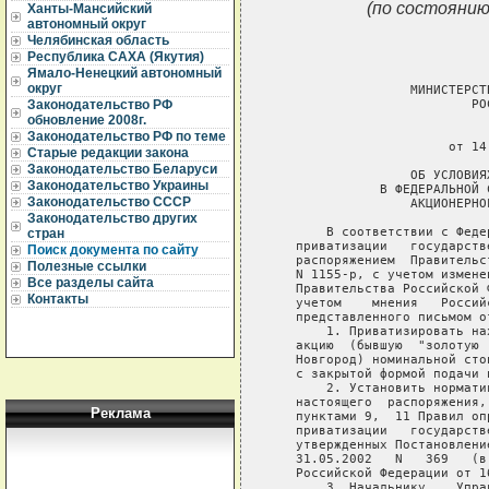
(по состоянию
Ханты-Мансийский
автономный округ
Челябинская область
Республика САХА (Якутия)
Ямало-Ненецкий автономный
округ
                  МИНИСТЕРСТ
                          РО
Законодательство РФ
обновление 2008г.
                             
Законодательство РФ по теме
                       от 14
Старые редакции закона
Законодательство Беларуси
                  ОБ УСЛОВИЯ
Законодательство Украины
              В ФЕДЕРАЛЬНОЙ 
Законодательство СССР
                  АКЦИОНЕРНО
Законодательство других
       В соответствии с Феде
стран
   приватизации   государств
Поиск документа по сайту
   распоряжением  Правительс
Полезные ссылки
   N 1155-р, с учетом измене
Все разделы сайта
   Правительства Российской 
Контакты
   учетом    мнения   Россий
   представленного письмом о
       1. Приватизировать на
   акцию  (бывшую  "золотую 
   Новгород) номинальной сто
   с закрытой формой подачи 
       2. Установить нормати
   настоящего  распоряжения,
Реклама
   пунктами 9,  11 Правил оп
   приватизации   государств
   утвержденных Постановлени
   31.05.2002   N   369   (в
   Российской Федерации от 1
       3. Начальнику    Упра