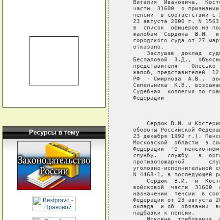
   Виталия  Ивановича,  Кост
   части  31600  о признании
   пенсии  в соответствии с 
   23 августа 2000 г. N 1563
   в  список  офицеров на по
   жалобам  Сердюка  В.И.  и
   городского суда от 27 мар
   отказано.

       Заслушав  доклад  суд
   Беспаловой  З.Д.,  объясн
   представителя  - Олесько 
   жалоб, представителей  12
   РФ  - Смирнова  А.В.,  во
   Сипельника  К.В., возража
   Судебная  коллегия по гра
   Федерации

                             
       Сердюк В.И. и Костери
   обороны Российской Федера
Ресурсы в тему
   23 декабря 1992 г.). Пенс
   Московской  области  в со
   Федерации  "О  пенсионном
   службу,   службу   в  орг
   противопожарной       слу
   уголовно-исполнительной с
   N 4468-1, в последующей ре
       Сердюк  В.И.  и  Кост
   войсковой  части  31600  
   назначении  пенсии  в соо
   Федерации от 23 августа 2
   оклада  и об  обязании  в
   надбавки к пенсии.

       Исковые  требования  