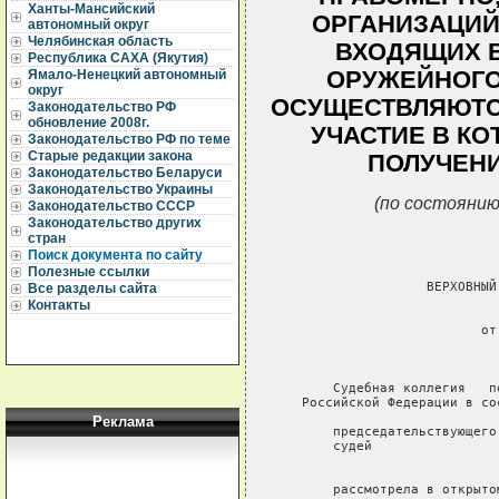
Ханты-Мансийский
ОРГАНИЗАЦИЙ
автономный округ
Челябинская область
ВХОДЯЩИХ В
Республика САХА (Якутия)
ОРУЖЕЙНОГО
Ямало-Ненецкий автономный
округ
ОСУЩЕСТВЛЯЮТС
Законодательство РФ
обновление 2008г.
УЧАСТИЕ В КО
Законодательство РФ по теме
Старые редакции закона
ПОЛУЧЕНИ
Законодательство Беларуси
Законодательство Украины
(по состоянию
Законодательство СССР
Законодательство других
стран
Поиск документа по сайту
Полезные ссылки
                   ВЕРХОВНЫЙ
Все разделы сайта
Контакты
                             
                          от
                            
       Судебная коллегия   п
   Российской Федерации в сос
Реклама
       председательствующего
       судей                
                            
       рассмотрела в открыто