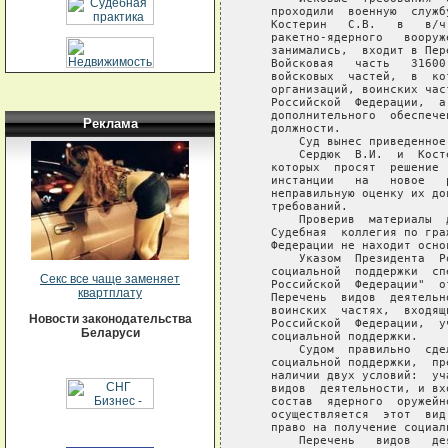
   проходили  военную  служб
   Костерин   С.В.   в   в/ч
   ракетно-ядерного   вооруж
   занимались,  входит в Пер
   Войсковая   часть   31600
   войсковых  частей,  в  ко
   организаций, воинских час
   Российской  Федерации,  а
   дополнительного  обеспече
Реклама
   должности.

       Суд вынес приведенное 
       Сердюк  В.И.  и  Кост
   которых  просят  решение 
   инстанции   на   новое   
   неправильную оценку их до
   требований.

       Проверив  материалы  
   Судебная  коллегия по гра
   Федерации не находит осно
       Указом  Президента  Р
   социальной  поддержки  сп
Секс все чаще заменяет
   Российской  Федерации"  о
квартплату
   Перечень  видов  деятельн
   воинских  частях,  входящ
Новости законодательства
   Российской  Федерации,  у
Беларуси
   социальной поддержки.

       Судом  правильно  сде
   социальной поддержки,  пр
   наличии двух условий:  уч
   видов  деятельности, и вх
   состав  ядерного  оружейн
   осуществляется  этот  вид
   право на получение социаль
       Перечень   видов   де