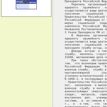
   Президента Российской Феде
       Перечень  организаций
   ядерного   оружейного   к
   осуществляются виды деяте
   получение    социальной  
   Правительства Российской 
   Российской  Федерации от 
   мерах   социальной   подд
   комплекса  Российской  Фе
   Названное Постановление п
   3 Указа Президента РФ от 
       В  Перечень  организа
   ядерного   оружейного   к
   осуществляются виды деяте
   получение   социальной  п
   проходили службу истцы, не
       Доводы  истцов  о том
   службу,  являлись  структ
   31600, материалами дела н
       При  таких  обстоятел
   том,  что возникшие право
   Российской  Федерации  "О
   военную службу,  службу в
   противопожарной       слу
   уголовно-исполнительной с
   N 4468-1, в последующих р
   - Правительства Российско
   лет,  назначения  и выпла
   военную  службу  в качест
   военнослужащих  сверхсроч
   солдат,   матросов,  серж
   внутренних  дел,   учрежд
   системы,  и  их семьям в 
   г.,  и   о том,   что  тр
   вышеназванного  Указа  Пр