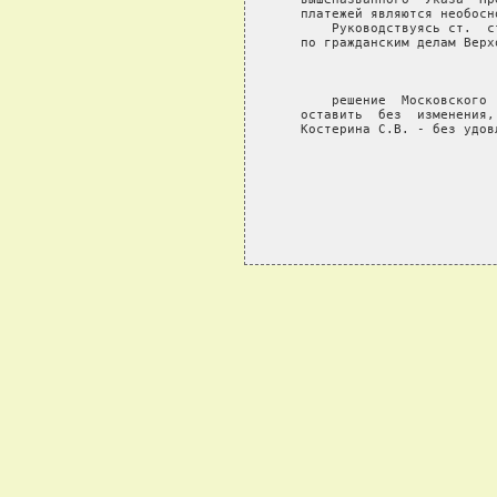
   платежей являются необосно
       Руководствуясь ст.  с
   по гражданским делам Верх
                             
       решение  Московского 
   оставить  без  изменения,
   Костерина С.В. - без удовл