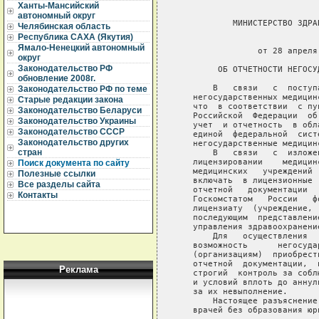
Ханты-Мансийский
автономный округ
           МИНИСТЕРСТВО ЗДРА
Челябинская область
Республика САХА (Якутия)
                             
Ямало-Ненецкий автономный
                от 28 апреля
округ
Законодательство РФ
        ОБ ОТЧЕТНОСТИ НЕГОСУ
обновление 2008г.
       В   связи   с  поступ
Законодательство РФ по теме
   негосударственных медицин
Старые редакции закона
   что  в соответствии  с пу
Законодательство Беларуси
   Российской  Федерации  об
Законодательство Украины
   учет  и отчетность  в обл
Законодательство СССР
   единой  федеральной  сист
Законодательство других
   негосударственные медицин
стран
       В   связи   с  изложе
   лицензировании    медицин
Поиск документа по сайту
   медицинских   учреждений 
Полезные ссылки
   включать  в лицензионные 
Все разделы сайта
   отчетной   документации  
Контакты
   Госкомстатом   России   ф
   лицензиату  (учреждение, 
   последующим  представлени
   управления здравоохранени
       Для   осуществления  
   возможность      негосуда
   (организациям)  приобрест
   отчетной  документации,  
Реклама
   строгий  контроль за собл
   и условий вплоть до аннул
   за их невыполнение.

       Настоящее разъяснение
   врачей без образования юри