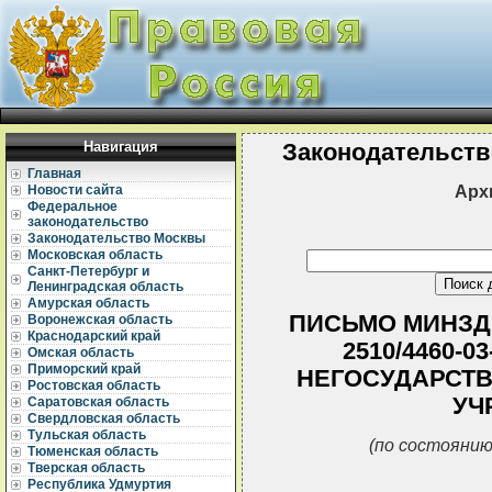
Навигация
Законодательств
Главная
Арх
Новости сайта
Федеральное
законодательство
Законодательство Москвы
Московская область
Санкт-Петербург и
Ленинградская область
Амурская область
ПИСЬМО МИНЗДРА
Воронежская область
Краснодарский край
2510/4460-0
Омская область
Приморский край
НЕГОСУДАРСТ
Ростовская область
УЧ
Саратовская область
Свердловская область
Тульская область
(по состоянию
Тюменская область
Тверская область
Республика Удмуртия