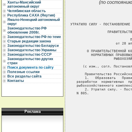
(по состоянию
Ханты-Мансийский
автономный округ
Челябинская область
Республика САХА (Якутия)
Ямало-Ненецкий автономный
округ
УТРАТИЛО СИЛУ - ПОСТАНОВЛЕНИЕ 
Законодательство РФ
                  ПРАВИТЕЛЬСТВ
обновление 2008г.
Законодательство РФ по теме
                             П
Старые редакции закона
                      от 28 ап
Законодательство Беларуси
Законодательство Украины
        О ПРАВИТЕЛЬСТВЕННОЙ КО
Законодательство СССР
          НОРМАТИВНЫХ ПРАВОВЫХ
                     РЫБОХОЗЯЙ
Законодательство других
стран
      (с изм., согл. Постановл
Поиск документа по сайту
Полезные ссылки
       Правительство Российско
Все разделы сайта
       1.   Образовать   Прави
Контакты
   разработки  нормативных  пр
   рыбохозяйственного комплекс
       2. Утратил силу. - Пост
   N 805.

                              
                              
                              
Реклама