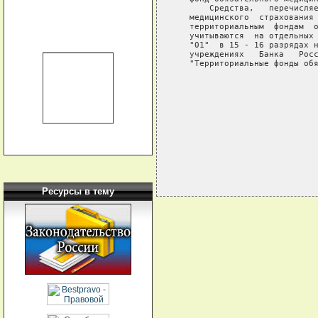
       Средства,   перечисляе
   медицинского  страхования 
   территориальным  фондам  о
   учитываются  на отдельных 
   "01"  в 15 - 16 разрядах н
   учреждениях   Банка   Росс
   "Территориальные фонды обя
                             
                             
                             
                             
Ресурсы в тему