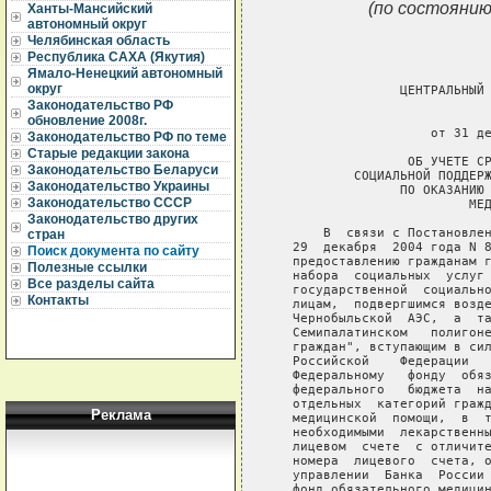
(по состоянию
Ханты-Мансийский
автономный округ
Челябинская область
Республика САХА (Якутия)
Ямало-Ненецкий автономный
округ
                 ЦЕНТРАЛЬНЫЙ 
Законодательство РФ
                             
обновление 2008г.
                     от 31 де
Законодательство РФ по теме
Старые редакции закона
                  ОБ УЧЕТЕ СР
Законодательство Беларуси
           СОЦИАЛЬНОЙ ПОДДЕРЖ
Законодательство Украины
                 ПО ОКАЗАНИЮ 
Законодательство СССР
                          МЕД
Законодательство других
       В  связи с Постановлен
стран
   29  декабря  2004 года N 8
Поиск документа по сайту
   предоставлению гражданам г
Полезные ссылки
   набора  социальных  услуг 
Все разделы сайта
   государственной  социально
Контакты
   лицам,  подвергшимся возде
   Чернобыльской  АЭС,  а  та
   Семипалатинском   полигоне
   граждан", вступающим в сил
   Российской    Федерации   
   Федеральному   фонду  обяз
   федерального   бюджета  на
   отдельных  категорий гражд
Реклама
   медицинской  помощи,  в  т
   необходимыми  лекарственны
   лицевом  счете  с отличите
   номера  лицевого  счета, о
   управлении  Банка  России 
   фонд обязательного медицин