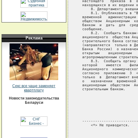
   настоящего   приказа  в  о
   находящихся в их ведении к
       8. Департаменту внешни
       8.1. Опубликовать в "В
   временной   администрации 
   обществом  Акционерным  ко
   банком  и  дать  для  сред
   сообщение.

       8.2.  Сообщить банкам-
   акционерного  общества Акц
Реклама
   строительного банка соглас
   (направляется  только в Де
   Банка  России)  о назначен
   открытым    акционерным   
   агропромышленным строитель
       8.3.  Сообщить органу 
   которой    имеется    фили
   Акционерного  коммерческог
   согласно  приложению  3  <
   только  в  Департамент вне
   о   назначении  временной 
   акционерным  обществом  Ак
Секс все чаще заменяет
   строительным банком.

квартплату
                             
Новости законодательства
                             
Беларуси
                             
                             
                             
   --------------------------
       <*> Не приводится.
