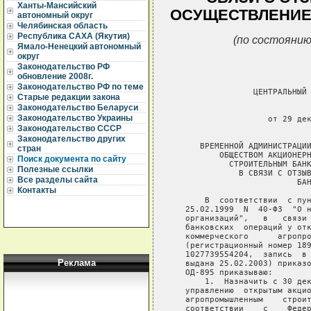
Ханты-Мансийский
ОСУЩЕСТВЛЕНИЕ
автономный округ
Челябинская область
Республика САХА (Якутия)
(по состоянию
Ямало-Ненецкий автономный
округ
Законодательство РФ
обновление 2008г.
Законодательство РФ по теме
                 ЦЕНТРАЛЬНЫЙ 
Старые редакции закона
Законодательство Беларуси
                             
Законодательство Украины
                    от 29 дек
Законодательство СССР
                             
Законодательство других
      ВРЕМЕННОЙ АДМИНИСТРАЦИИ
стран
          ОБЩЕСТВОМ АКЦИОНЕРН
Поиск документа по сайту
            СТРОИТЕЛЬНЫМ БАНК
Полезные ссылки
              В СВЯЗИ С ОТЗЫВ
Все разделы сайта
                          БАН
Контакты
       В  соответствии  с пун
   25.02.1999  N  40-ФЗ  "О н
   организаций",   в   связи 
   банковских  операций у отк
   коммерческого      агропро
   (регистрационный номер 189
   1027739554204,  запись  в 
Реклама
   выдана 25.02.2003) приказо
   ОД-895 приказываю:

       1.  Назначить с 30 дек
   управлению  открытым акцио
   агропромышленным    строит
   соответствии    с    Федер