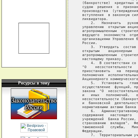
   (банкротстве)  кредитных о
   судом  решения  о  признан
   производства  (утверждения
   вступления  в законную сил
   ликвидатора.

       2.   Назначить   руков
   управлению  открытым акцио
   агропромышленным  строител
   ведущего  экономиста  отде
   организациями Управления б
   России.

       3.  Утвердить  состав 
   открытым    акционерным   
   агропромышленным  строител
   настоящему приказу.

       4.  В соответствии со 
   "О    несостоятельности   
   приостановить   на  период
   полномочия  исполнительных
   Акционерного коммерческого
Ресурсы в тему
       5.   Установить   глав
   осуществление  функций, пр
   закона  "О  несостоятельно
   и   иных   полномочий,   о
   несостоятельности (банкрот
   и  банковской  деятельност
   нормативными актами Банка 
       6.   Административному
   содержание   настоящего   
   учреждений  Банка России, 
   страхованию  вкладов",  Фе
   таможенной   службы,   Мин
   Федерации.

       7.  Территориальным уч