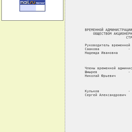
                             
                             
                             
                             
      ВРЕМЕННОЙ АДМИНИСТРАЦИИ
          ОБЩЕСТВОМ АКЦИОНЕРН
                          СТР
      Руководитель временной 
      Саакова              - 
      Надежда Ивановна       
                             
                             
      Члены временной админис
      Шмырев               - 
      Николай Юрьевич        
                             
                             
      Кульков              - 
      Сергей Александрович   
                             