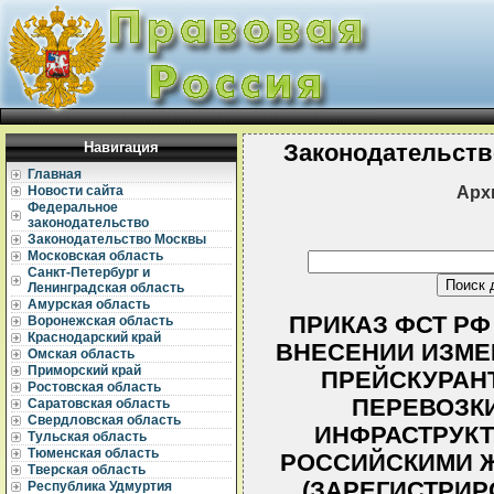
Навигация
Законодательств
Главная
Арх
Новости сайта
Федеральное
законодательство
Законодательство Москвы
Московская область
Санкт-Петербург и
Ленинградская область
Амурская область
ПРИКАЗ ФСТ РФ О
Воронежская область
Краснодарский край
ВНЕСЕНИИ ИЗМЕ
Омская область
Приморский край
ПРЕЙСКУРАНТ
Ростовская область
ПЕРЕВОЗКИ
Саратовская область
Свердловская область
ИНФРАСТРУК
Тульская область
Тюменская область
РОССИЙСКИМИ 
Тверская область
(ЗАРЕГИСТРИР
Республика Удмуртия