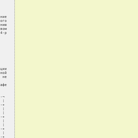
ние

ого

нию

вом

4-р

ции

ной

 не

афе

-¬

 ¦

-+

 ¦

 ¦

-+

 ¦

 ¦

-+

 ¦

-+
