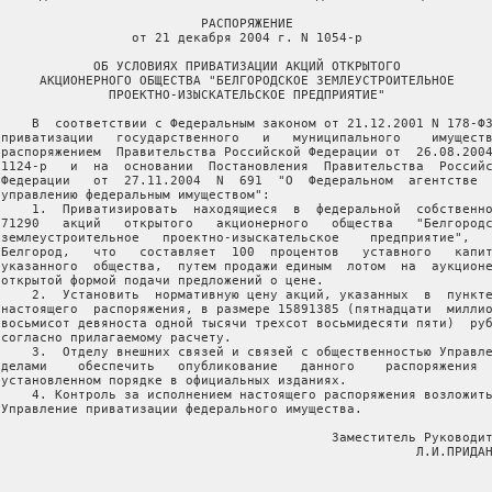
                           РАСПОРЯЖЕНИЕ

                  от 21 декабря 2004 г. N 1054-р

             ОБ УСЛОВИЯХ ПРИВАТИЗАЦИИ АКЦИЙ ОТКРЫТОГО

      АКЦИОНЕРНОГО ОБЩЕСТВА "БЕЛГОРОДСКОЕ ЗЕМЛЕУСТРОИТЕЛЬНОЕ

               ПРОЕКТНО-ИЗЫСКАТЕЛЬСКОЕ ПРЕДПРИЯТИЕ"

     В  соответствии с Федеральным законом от 21.12.2001 N 178-ФЗ
 приватизации   государственного   и   муниципального    имуществ
 распоряжением  Правительства Российской Федерации от  26.08.2004
 1124-р   и  на  основании  Постановления  Правительства  Российс
 Федерации   от  27.11.2004  N  691  "О  Федеральном  агентстве  
 управлению федеральным имуществом":

     1.  Приватизировать  находящиеся  в  федеральной  собственно
 71290   акций   открытого   акционерного   общества   "Белгородс
 землеустроительное   проектно-изыскательское    предприятие",   
 Белгород,   что   составляет  100  процентов   уставного   капит
 указанного  общества,  путем продажи единым  лотом  на  аукционе
 открытой формой подачи предложений о цене.

     2.  Установить  нормативную цену акций, указанных  в  пункте
 настоящего  распоряжения, в размере 15891385 (пятнадцати  миллио
 восьмисот девяноста одной тысячи трехсот восьмидесяти пяти)  руб
 согласно прилагаемому расчету.

     3.  Отделу внешних связей и связей с общественностью Управле
 делами    обеспечить   опубликование   данного    распоряжения  
 установленном порядке в официальных изданиях.

     4. Контроль за исполнением настоящего распоряжения возложить
 Управление приватизации федерального имущества.

                                            Заместитель Руководит
                                                       Л.И.ПРИДАН