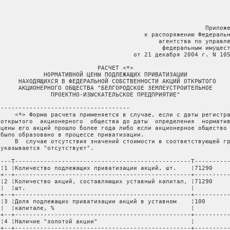
                                                          Приложе
                                         к распоряжению Федеральн
                                             агентства по управле
                                              федеральным имущест
                                      от 21 декабря 2004 г. N 105
                            РАСЧЕТ <*>

             НОРМАТИВНОЙ ЦЕНЫ ПОДЛЕЖАЩИХ ПРИВАТИЗАЦИИ

      НАХОДЯЩИХСЯ В ФЕДЕРАЛЬНОЙ СОБСТВЕННОСТИ АКЦИЙ ОТКРЫТОГО

      АКЦИОНЕРНОГО ОБЩЕСТВА "БЕЛГОРОДСКОЕ ЗЕМЛЕУСТРОИТЕЛЬНОЕ

               ПРОЕКТНО-ИЗЫСКАТЕЛЬСКОЕ ПРЕДПРИЯТИЕ"

 ------------------------------------

     <*> Форма расчета применяется в случае, если с даты регистра
 открытого  акционерного  общества до даты  определения  норматив
 цены его акций прошло более года либо если акционерное общество 
 было образовано в процессе приватизации.

     В  случае отсутствия значений стоимости в соответствующей гр
 указывается "отсутствует".

 ---T-------------------------------------------------T----------
 ¦1 ¦Количество подлежащих приватизации акций, шт.    ¦71290     
 +--+-------------------------------------------------+----------
 ¦2 ¦Количество акций, составляющих уставный капитал, ¦71290     
 ¦  ¦шт.                                              ¦          
 +--+-------------------------------------------------+----------
 ¦3 ¦Доля подлежащих приватизации акций в уставном    ¦100       
 ¦  ¦капитале, %                                      ¦          
 +--+-------------------------------------------------+----------
 ¦4 ¦Наличие "золотой акции"                          ¦          
 +--+-------------------------------------------------+----------