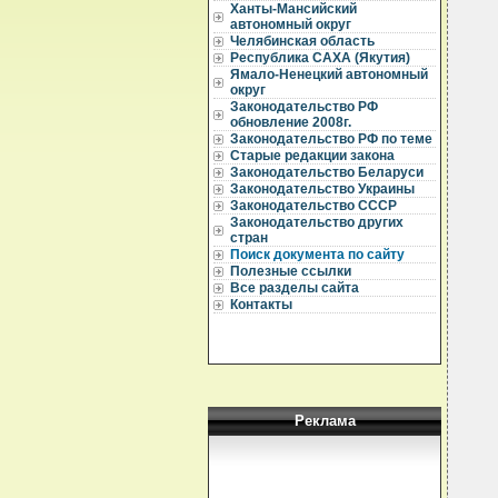
Ханты-Мансийский
  
автономный округ
  
Челябинская область
Республика САХА (Якутия)
  
Ямало-Ненецкий автономный
  
округ
  
Законодательство РФ
обновление 2008г.
  
Законодательство РФ по теме
  
  
Старые редакции закона
  
Законодательство Беларуси
  
Законодательство Украины
  
Законодательство СССР
  
Законодательство других
  
стран
  
Поиск документа по сайту
  
  
Полезные ссылки
  
Все разделы сайта
  
Контакты
  
  
  
  
  
  
  
  
Реклама
  
  