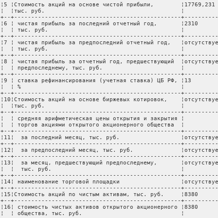
 ¦5 ¦Стоимость акций на основе чистой прибыли,        ¦17769,231 
 ¦  ¦тыс. руб.                                        ¦          
 +--+-------------------------------------------------+----------
 ¦6 ¦ чистая прибыль за последний отчетный год,       ¦2310      
 ¦  ¦ тыс. руб.                                       ¦          
 +--+-------------------------------------------------+----------
 ¦7 ¦ чистая прибыль за предпоследний отчетный год,   ¦отсутствуе
 ¦  ¦ тыс. руб.                                       ¦          
 +--+-------------------------------------------------+----------
 ¦8 ¦ чистая прибыль за отчетный год, предшествующий  ¦отсутствуе
 ¦  ¦ предпоследнему, тыс. руб.                       ¦          
 +--+-------------------------------------------------+----------
 ¦9 ¦ ставка рефинансирования (учетная ставка) ЦБ РФ, ¦13        
 ¦  ¦ %                                               ¦          
 +--+-------------------------------------------------+----------
 ¦10¦Стоимость акций на основе биржевых котировок,    ¦отсутствуе
 ¦  ¦тыс. руб.                                        ¦          
 +--+-------------------------------------------------+----------
 ¦  ¦ средняя арифметическая цены открытия и закрытия ¦          
 ¦  ¦ торгов акциями открытого акционерного общества  ¦          
 +--+-------------------------------------------------+----------
 ¦11¦  за последний месяц, тыс. руб.                  ¦отсутствуе
 +--+-------------------------------------------------+----------
 ¦12¦  за предпоследний месяц, тыс. руб.              ¦отсутствуе
 +--+-------------------------------------------------+----------
 ¦13¦  за месяц, предшествующий предпоследнему,       ¦отсутствуе
 ¦  ¦  тыс. руб.                                      ¦          
 +--+-------------------------------------------------+----------
 ¦14¦ наименование торговой площадки                  ¦отсутствуе
 +--+-------------------------------------------------+----------
 ¦15¦Стоимость акций по чистым активам, тыс. руб.     ¦8380      
 +--+-------------------------------------------------+----------
 ¦16¦ стоимость чистых активов открытого акционерного ¦8380      
 ¦  ¦ общества, тыс. руб.                             ¦          