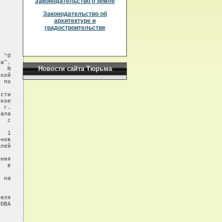
Законодательство о земле
Законодательство об
архитектуре и
градостроительстве
 "О

а",

Новости сайта Тюрьма
  N

кой

 по

сти

кое

 г.

ала

  с

  1

нов

лей

ния

  в

 на

еля

ОВА
