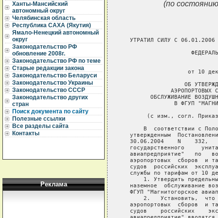
(по состоянию
Ханты-Мансийский
автономный округ
Челябинская область
Республика САХА (Якутия)
Ямало-Ненецкий автономный
округ
   УТРАТИЛ СИЛУ С 06.01.2006 
Законодательство РФ
                     ФЕДЕРАЛЬ
обновление 2008г.
Законодательство РФ по теме
                             
Старые редакции закона
                    от 10 дек
Законодательство Беларуси
Законодательство Украины
                   ОБ УТВЕРЖД
Законодательство СССР
               АЭРОПОРТОВЫХ С
         ОБСЛУЖИВАНИЕ ВОЗДУШН
Законодательство других
                В ФГУП "МАГНИ
стран
Поиск документа по сайту
        (с изм., согл. Приказ
Полезные ссылки
Все разделы сайта
       В  соответствии с Поло
Контакты
   утвержденным  Постановлени
   30.06.2004    N    332,   
   государственного     унита
   авиапредприятие"   по   во
   аэропортовых  сборов  и та
   судов  российских  эксплуа
   службы по тарифам от 10 де
       1. Утвердить предельны
Реклама
   наземное  обслуживание воз
   ФГУП "Магнитогорское авиап
       2.   Установить,  что 
   аэропортовых  сборов  и та
   судов    российских    экс
   авиапредприятие" вводятся 