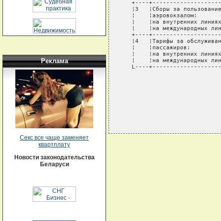
   +----+--------------------
   ¦3   ¦Сборы за пользование
   ¦    ¦аэровокзалом:       
   ¦    ¦на внутренних линиях
   ¦    ¦на международных лин
   +----+--------------------
   ¦4   ¦Тарифы за обслуживан
   ¦    ¦пассажиров:         
   ¦    ¦на внутренних линиях
   ¦    ¦на международных лин
Реклама
   L----+--------------------
Секс все чаще заменяет
квартплату
Новости законодательства
Беларуси