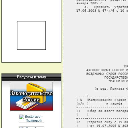
   января 2005 г.

       3.   Признать  утратив
   17.06.2003 N 47-т/6 с 10 я
                             
                             
                             
                             
                             
                             
                             
                           ПР
        АЭРОПОРТОВЫХ СБОРОВ И
        ВОЗДУШНЫХ СУДОВ РОССИ
Ресурсы в тему
                 ГОСУДАРСТВЕН
                   "МАГНИТОГО
            (в ред. Приказа Ф
   -----T--------------------
   ¦ N  ¦Наименование ставки 
   ¦п/п ¦         и тарифа   
   +----+--------------------
   ¦1   ¦Сбор за взлет-посадк
   ¦    ¦                    
   +----+--------------------
   ¦2   ¦Утратил силу с 19 ав
   ¦    ¦ от 19.07.2005 N 308