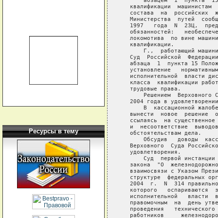
       абзацем  1  пункта  15
   квалификации  машинистам  
   состава  на  российских  ж
   Министерства  путей  сообщ
   1997   года  N  23Ц,  пред
   обязанностей:   необеспече
   локомотива  по вине машини
   квалификации.

       Г.,  работающий машини
   Суд  Российской  Федерации
   абзаца  1  пункта 15 Полож
   установление   нормативным
   исполнительной  власти дис
   класса  квалификации работ
   трудовые права.

       Решением  Верховного С
   2004 года в удовлетворении
       В  кассационной жалобе
   вынести  новое  решение  о
   ссылаясь  на существенное 
   и  несоответствие  выводов
Ресурсы в тему
   обстоятельствам дела.

       Обсудив   доводы  касс
   Верховного  Суда Российско
   удовлетворения.

       Суд  первой инстанции 
   закона  "О  железнодорожно
   взаимосвязи с Указом Прези
   структуре  федеральных орг
   2004  г.  N  314 правильно
   которого   оспариваются  з
   исполнительной   власти  в
   правомочным  на  день утве
   проведения   технического 
   работников     железнодоро