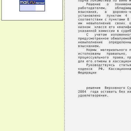
   порча локомотива по вине м
       Решение   о   понижени
   работодателем,    обладающ
   взыскания,   а   дорожно-к
   установлено   пунктом  4  
   соответствии с пунктами 8 
   им  невыполнение  своих  о
   низком  классе его квалифи
   указанной комиссии в судеб
       С   учетом  изложенног
   предусмотренное обжалуемой
   невыполнение   определенны
   взысканием.

       Нормы  материального п
   истолкованы   правильно,  
   процессуального  права, пр
   для его отмены в кассацион
       Руководствуясь  статья
   кодекса   РФ,  Кассационна
   Федерации

                             
       решение  Верховного Су
   2004  года оставить без из
   удовлетворения.
