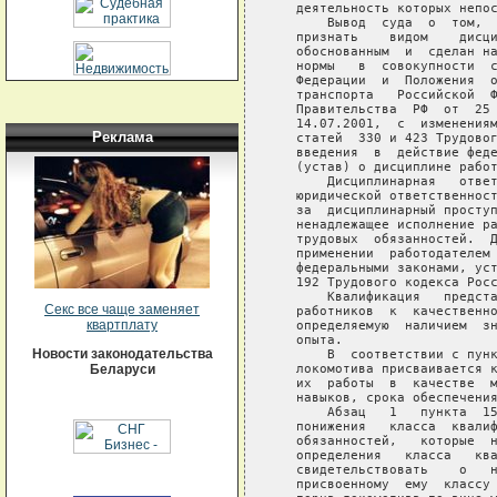
   деятельность которых непос
       Вывод  суда  о  том,  
   признать    видом    дисци
   обоснованным  и  сделан на
   нормы   в  совокупности  с
   Федерации  и  Положения  о
   транспорта   Российской  Ф
   Правительства  РФ  от  25 
   14.07.2001,  с  изменениям
Реклама
   статей  330 и 423 Трудовог
   введения  в  действие феде
   (устав) о дисциплине работ
       Дисциплинарная   ответ
   юридической ответственност
   за  дисциплинарный проступ
   ненадлежащее исполнение ра
   трудовых  обязанностей.  Д
   применении  работодателем 
   федеральными законами, уст
   192 Трудового кодекса Росс
       Квалификация   предста
Секс все чаще заменяет
   работников  к  качественно
квартплату
   определяемую  наличием  зн
   опыта.

Новости законодательства
       В  соответствии с пунк
   локомотива присваивается к
Беларуси
   их  работы  в  качестве  м
   навыков, срока обеспечения
       Абзац   1   пункта  15
   понижения   класса  квалиф
   обязанностей,   которые  н
   определения   класса   ква
   свидетельствовать    о   н
   присвоенному  ему  классу 