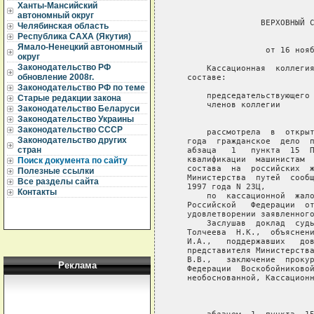
Ханты-Мансийский
автономный округ
                  ВЕРХОВНЫЙ С
Челябинская область
Республика САХА (Якутия)
                             
Ямало-Ненецкий автономный
                   от 16 нояб
округ
Законодательство РФ
       Кассационная  коллегия
обновление 2008г.
   составе:

Законодательство РФ по теме
       председательствующего 
Старые редакции закона
       членов коллегии       
Законодательство Беларуси
                             
Законодательство Украины
Законодательство СССР
       рассмотрела  в  открыт
Законодательство других
   года  гражданское  дело  п
стран
   абзаца   1   пункта  15  П
   квалификации  машинистам  
Поиск документа по сайту
   состава  на  российских  ж
Полезные ссылки
   Министерства  путей  сообщ
Все разделы сайта
   1997 года N 23Ц,

Контакты
       по  кассационной  жало
   Российской   Федерации  от
   удовлетворении заявленного
       Заслушав  доклад  судь
   Толчеева  Н.К.,  объяснени
   И.А.,   поддержавших   дов
   представителя Министерства
   В.В.,   заключение  прокур
Реклама
   Федерации  Воскобойниковой
   необоснованной, Кассационн
                             