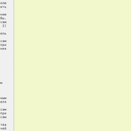
олю

ить

нию

бы,

сам

 2)

ель

сам

при

ния

м

ным

еля

сам

при

сам

тва

чей
