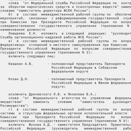
     слова  "от Федеральной службы Российской Федерации по  контр
 за  оборотом наркотических средств и психотропных веществ" замен
 словами "заместитель директора ФСКН России";

     б)  в  составе  межведомственной рабочей группы по  обеспече
 мероприятий,  связанных  с реформированием государственной  служ
 при  Комиссии  при  Президенте  Российской  Федерации  по  вопро
 совершенствования  государственного  управления  (приложение  N 
 наименование должности

     Ловырева  Е.Н.  изложить  в следующей  редакции:  "руководит
 Службы организационно-кадровой работы ФСБ России";

     в)  в  составе  межведомственной  рабочей  группы  по  вопро
 федеративных  отношений и местного самоуправления при Комиссии  
 Президенте   Российской  Федерации  по  вопросам  совершенствова
 государственного управления (приложение N 3):

     включить следующих лиц:

     Квашнин А.В.       - полномочный представитель Президента

                          Российской Федерации в Сибирском

                          федеральном округе

     Козак Д.Н.         - полномочный представитель Президента

                          Российской Федерации в Южном федерально
                          округе;

     исключить Драчевского Л.В. и Яковлева В.А.;

     слова  "от  Федерального  агентства по  управлению  федераль
 имуществом"     заменить    словами    "заместитель    руководит
Росимущества";

     г)  в  составе  межведомственной  рабочей  группы  по  вопро
 системы  и структуры федеральных органов исполнительной власти  
 Комиссии   при   Президенте  Российской   Федерации   по   вопро
 совершенствования государственного управления (приложение N 4):

     включить  Жукова А.Д. - заместителя Председателя  Правительс
 Российской   Федерации   (руководитель   межведомственной   рабо