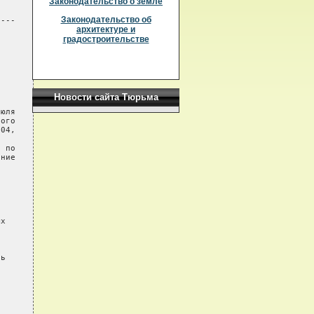
Законодательство о земле
Законодательство об
---

архитектуре и
градостроительстве
Новости сайта Тюрьма
юля

ого

04,

 по

ние

х



ь
