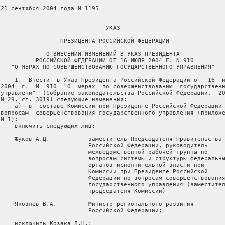
 21 сентября 2004 года N 1195

 ----------------------------------------------------------------
                               УКАЗ

                  ПРЕЗИДЕНТА РОССИЙСКОЙ ФЕДЕРАЦИИ

              О ВНЕСЕНИИ ИЗМЕНЕНИЙ В УКАЗ ПРЕЗИДЕНТА

           РОССИЙСКОЙ ФЕДЕРАЦИИ ОТ 16 ИЮЛЯ 2004 Г. N 910

    "О МЕРАХ ПО СОВЕРШЕНСТВОВАНИЮ ГОСУДАРСТВЕННОГО УПРАВЛЕНИЯ"

     1.  Внести  в Указ Президента Российской Федерации от  16  и
 2004  г.  N  910  "О  мерах  по совершенствованию  государственн
 управлени"  (Собрание законодательства Российской Федерации,  20
 N 29, ст. 3019) следующие изменения:

     а)  в  составе Комиссии при Президенте Российской Федерации 
 вопросам  совершенствования государственного управления (приложе
N 1):

     включить следующих лиц:

     Жуков А.Д.         - заместитель Председателя Правительства

                          Российской Федерации, руководитель

                          межведомственной рабочей группы по

                          вопросам системы и структуры федеральны
                          органов исполнительной власти при

                          Комиссии при Президенте Российской

                          Федерации по вопросам совершенствования
                          государственного управления (заместител
                          председателя Комиссии)

     Яковлев В.А.       - Министр регионального развития

                          Российской Федерации;

     исключить Козака Д.Н.;
