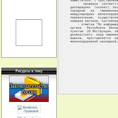
   заместителя, с проставлени
       -  проверка  соответст
   декларациях  (копиях), пос
   порядком   из   таможенных
   международных  железнодоро
   перевозчиком,  осуществляе
   номеров вагонов, контейнер
       - отметка "По информац
   органа   Республики  Белор
   пунктом  20 Инструкции, за
   должностного  лица таможен
   вывоза,  проставляется  на
   железнодорожной накладной,
                             
                             
                             
                             
                             
Ресурсы в тему