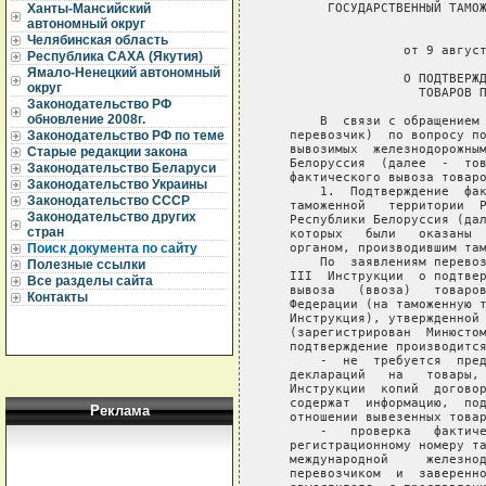
        ГОСУДАРСТВЕННЫЙ ТАМОЖ
Ханты-Мансийский
автономный округ
                             
Челябинская область
                  от 9 август
Республика САХА (Якутия)
Ямало-Ненецкий автономный
                  О ПОДТВЕРЖД
округ
                    ТОВАРОВ П
Законодательство РФ
обновление 2008г.
       В  связи с обращением 
   перевозчик)  по вопросу по
Законодательство РФ по теме
   вывозимых  железнодорожным
Старые редакции закона
   Белоруссия  (далее  -  тов
Законодательство Беларуси
   фактического вывоза товаро
Законодательство Украины
       1.  Подтверждение  фак
Законодательство СССР
   таможенной   территории  Р
Законодательство других
   Республики Белоруссия (дал
стран
   которых   были   оказаны  
   органом, производившим там
Поиск документа по сайту
       По  заявлениям перевоз
Полезные ссылки
   III  Инструкции  о подтвер
Все разделы сайта
   вывоза   (ввоза)   товаров
Контакты
   Федерации (на таможенную т
   Инструкция), утвержденной 
   (зарегистрирован  Минюстом
   подтверждение производится
       -  не  требуется  пред
   деклараций   на   товары, 
   Инструкции  копий  договор
   содержат  информацию,  под
Реклама
   отношении вывезенных товар
       -   проверка   фактиче
   регистрационному номеру та
   международной     железнод
   перевозчиком  и  заверенно