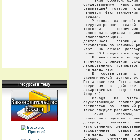
       Таким  образом, одним 
   осуществляемую   налогопла
   реализацией  товаров,  к д
   является  факт заключения 
   продажи.

       Учитывая  данное обсто
   предусмотренное   главой  
   торговли,      розничными 
   налогоплательщиками  едино
   налогоплательщики,        
   деятельность,  связанную  
   покупателям за наличный ра
   карт,  на  основе  договор
   главы 30 Гражданского коде
       В  аналогичном  порядк
   аптечных  учреждений, осущ
   лекарственных  препаратов,
   платежных карт.

       В   соответствии   с  
   экономической  деятельност
   Постановлением  Госстандар
Ресурсы в тему
   введенным   в   действие  
   лекарственных  средств (ко
   (код 52).

       Исходя    из    этого,
   осуществляющих  реализацию
   препаратов  за  наличный р
   также следует рассматриват
       Таким      образом,   
   налогоплательщиками  едино
   доходов,   полученных  ими
   изготовленных  лекарственн
   ассортименте   товаров  за
   платежных   карт   на  осн
   Доходы,   полученные  апте