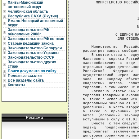
         МИНИСТЕРСТВО РОССИЙС
Ханты-Мансийский
автономный округ
                             
Челябинская область
Республика САХА (Якутия)
                            1
Ямало-Ненецкий автономный
округ
                            N
Законодательство РФ
обновление 2008г.
                  О ЕДИНОМ НА
                   ДЛЯ ОТДЕЛЬ
Законодательство РФ по теме
Старые редакции закона
       Министерство   Российс
Законодательство Беларуси
   рассмотрев запрос сообщает
Законодательство Украины
       В соответствии с подпу
Законодательство СССР
   Налогового  кодекса Россий
Законодательство других
   налогообложения  в  виде  
стран
   отдельных видов деятельнос
   Российской    Федерации   
Поиск документа по сайту
   осуществляемой  через  маг
Полезные ссылки
   зала   по  каждому  объект
Все разделы сайта
   квадратных  метров,  палат
Контакты
   торговли, в том числе не и
       Согласно  статье 346.2
   торговля товарами и оказан
   а  также с использованием 
   Федеральным законом от 07.
   дополнений  в часть вторую
   а  также  о  признании  ут
   актов  (положений  законод
Реклама
   вступившим в силу с 01.01.
       Вместе  с тем следует 
   подвид    предпринимательс
   предполагает  заключение м
   договоров розничной купли-