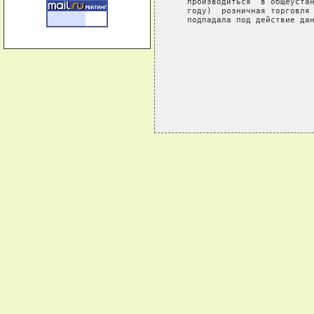
   производиться  в общеустан
   году)  розничная торговля 
   подпадала под действие дан
                             
                             