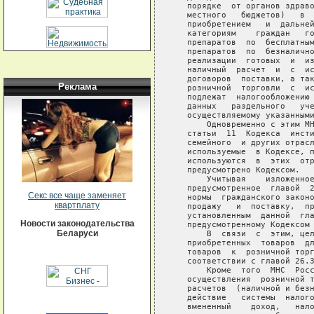
   порядке  от органов здраво
   местного   бюджетов)   в  
   приобретением   и  дальней
   категориям    граждан   го
   препаратов  по  бесплатным
   препаратов  по  безналично
   реализации  готовых  и  из
   наличный  расчет  и  с  ис
   договоров  поставки, а так
Реклама
   розничной  торговли  с  ис
   подлежат  налогообложению 
   данных   раздельного   уче
   осуществляемому указанными
       Одновременно с этим МН
   статьи  11  Кодекса  инсти
   семейного  и других отрасл
   используемые  в Кодексе, п
   используются  в  этих  отр
   предусмотрено Кодексом.

       Учитывая    изложенное
   предусмотренное  главой  2
Секс все чаще заменяет
   нормы  гражданского законо
квартплату
   продажу   и  поставку,  пр
   установленным  данной  гла
Новости законодательства
   предусмотренному Кодексом 
Беларуси
       В  связи  с  этим, цел
   приобретенных  товаров  дл
   товаров  к  розничной торг
   соответствии с главой 26.3
       Кроме  того  МНС  Росс
   осуществления  розничной т
   расчетов  (наличной и безн
   действие   системы  налого
   вмененный    доход,   нало