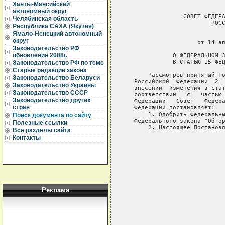
Ханты-Мансийский
автономный округ
                 СОВЕТ ФЕДЕРА
Челябинская область
                         РОСС
Республика САХА (Якутия)
Ямало-Ненецкий автономный
                             
округ
                     от 14 ап
Законодательство РФ
обновление 2008г.
              О ФЕДЕРАЛЬНОМ З
              В СТАТЬЮ 15 ФЕД
Законодательство РФ по теме
Старые редакции закона
       Рассмотрев принятый Го
Законодательство Беларуси
   Российской  Федерации  2  
Законодательство Украины
   внесении  изменения в стат
Законодательство СССР
   соответствии   с   частью 
Законодательство других
   Федерации   Совет   Федера
стран
   Федерации постановляет:

       1. Одобрить Федеральны
Поиск документа по сайту
   Федерального закона "Об ор
Полезные ссылки
       2. Настоящее Постановл
Все разделы сайта
Контакты
                             
                             
                             
                             
                             
Реклама