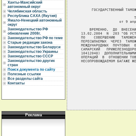
Ханты-Мансийский
автономный округ
        ГОСУДАРСТВЕННЫЙ ТАМОЖ
Челябинская область
Республика САХА (Якутия)
                            Т
Ямало-Ненецкий автономный
                     от 9 апр
округ
Законодательство РФ
       ВРЕМЕННО,  ДО  ВНЕСЕНИ
обновление 2008г.
   13.02.2004  N  203 "ОБ УСТ
   ПО    СОВЕРШЕНИЮ   ТАМОЖЕН
Законодательство РФ по теме
   ПЕРЕСЫЛАЕМЫХ  ЧЕРЕЗ  ТАМОЖ
Старые редакции закона
   МЕЖДУНАРОДНЫХ  ПОЧТОВЫХ  О
Законодательство Беларуси
   САМАРСКИЙ   ПРИЖЕЛЕЗНОДОРО
Законодательство Украины
   10412040)  ДОПОЛНИТЕЛЬНЫМИ
Законодательство СССР
   ОПЕРАЦИЙ  В  ОТНОШЕНИИ ТОВ
Законодательство других
   НЕСОПРОВОЖДАЕМОМ БАГАЖЕ ЖЕ
стран
                             
Поиск документа по сайту
                             
Полезные ссылки
Все разделы сайта
Контакты
Реклама