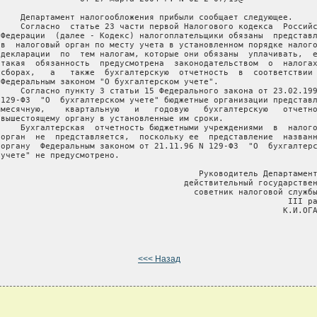
     Департамент налогообложения прибыли сообщает следующее.

     Согласно  статье 23 части первой Налогового кодекса  Российс
 Федерации  (далее - Кодекс) налогоплательщики обязаны  представл
 в  налоговый орган по месту учета в установленном порядке налого
 декларации  по  тем налогам, которые они обязаны  уплачивать,  е
 такая  обязанность  предусмотрена  законодательством  о  налогах
 сборах,   а   также  бухгалтерскую  отчетность  в  соответствии 
 Федеральным законом "О бухгалтерском учете".

     Согласно пункту 3 статьи 15 Федерального закона от 23.02.199
 129-ФЗ  "О  бухгалтерском учете" бюджетные организации представл
 месячную,    квартальную   и   годовую   бухгалтерскую   отчетно
 вышестоящему органу в установленные им сроки.

     Бухгалтерская  отчетность бюджетными учреждениями  в  налого
 орган  не  представляется,  поскольку ее  представление  названн
 органу  Федеральным законом от 21.11.96 N 129-ФЗ  "О  бухгалтерс
 учете" не предусмотрено.

                                         Руководитель Департамент
                                      действительный государствен
                                        советник налоговой службы
                                                           III ра
                                                          К.И.ОГА
<<< Назад