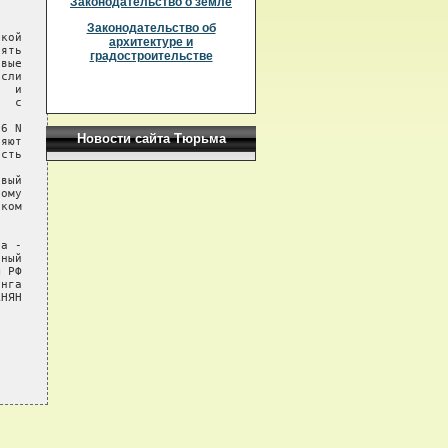
Законодательство о земле
Законодательство об
кой

архитектуре и
ять

градостроительстве
вые

сли

  и

  с

6 N

Новости сайта Тюрьма
яют

сть

вый

ому

ком

а -

ный

 РФ

нга

НЯН
