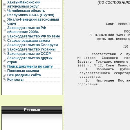
(по состоянию
Ханты-Мансийский
автономный округ
Челябинская область
Республика САХА (Якутия)
Ямало-Ненецкий автономный
округ
                 СОВЕТ МИНИСТ
Законодательство РФ
                          ПОС
обновление 2008г.
         О НАЗНАЧЕНИИ ЗАМЕСТИ
Законодательство РФ по теме
            ЧЛЕНА ПОСТОЯННОГО
Старые редакции закона
Законодательство Беларуси
                         (10 
Законодательство Украины
Законодательство СССР
       В  соответствии  с  пу
   Министров   Союзного   гос
Законодательство других
   Высшего  Государственного 
стран
   2000 г. N 12, Совет Минист
Поиск документа по сайту
       1.   Назначить   Дубин
Полезные ссылки
   Государственного  секретар
Все разделы сайта
   государства.

Контакты
       2.   Настоящее  Постан
   подписания.

                             
                             
                             
                             
Реклама