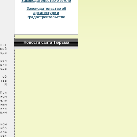
Законодательство о земле
---

Законодательство об
архитектуре и
градостроительстве
Новости сайта Тюрьма
нят

мой

ода

рен

ции

ода

 об

тва

  N

При

ном

елю

ным

нии

щим

ном

ибо

елю

кже
