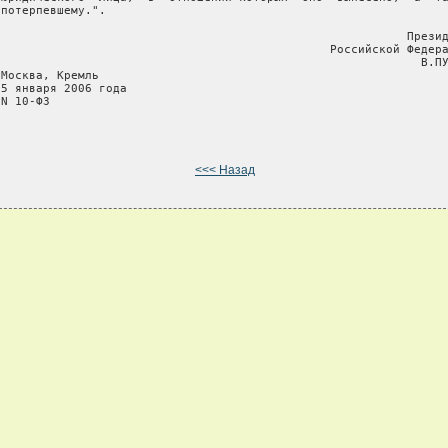
потерпевшему.".

                                                           Презид
                                                Российской Федера
                                                             В.ПУ
Москва, Кремль

 5 января 2006 года

N 10-ФЗ

<<< Назад