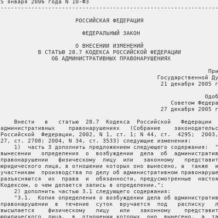
 5 января 2006 года N 10-ФЗ

 ----------------------------------------------------------------
                       РОССИЙСКАЯ ФЕДЕРАЦИЯ

                         ФЕДЕРАЛЬНЫЙ ЗАКОН

                       О ВНЕСЕНИИ ИЗМЕНЕНИЙ

            В СТАТЬЮ 28.7 КОДЕКСА РОССИЙСКОЙ ФЕДЕРАЦИИ

                ОБ АДМИНИСТРАТИВНЫХ ПРАВОНАРУШЕНИЯХ

                                                              При
                                               Государственной Ду
                                                21 декабря 2005 г
                                                             Одоб
                                                   Советом Федера
                                                27 декабря 2005 г
     Внести   в   статью  28.7  Кодекса  Российской   Федерации  
 административных    правонарушениях   (Собрание    законодательс
 Российской  Федерации, 2002, N 1, ст. 1; N 44, ст.  4295;  2003,
 27, ст. 2708; 2004, N 34, ст. 3533) следующие изменения:

     1)  часть 3 дополнить предложением следующего содержания:  "
 вынесении   определения  о  возбуждении  дела  об  административ
 правонарушении   физическому  лицу  или   законному   представит
 юридического лица, в отношении которых оно вынесено, а  также  и
 участникам  производства по делу об административном правонаруше
 разъясняются  их  права  и  обязанности, предусмотренные  настоя
 Кодексом, о чем делается запись в определении.";

     2) дополнить частью 3.1 следующего содержания:

     "3.1.  Копия определения о возбуждении дела об административ
 правонарушении  в  течение  суток  вручается  под   расписку   л
 высылается    физическому   лицу   или   законному    представит
 юридического  лица,  в  отношении которых  оно  вынесено,  а  та