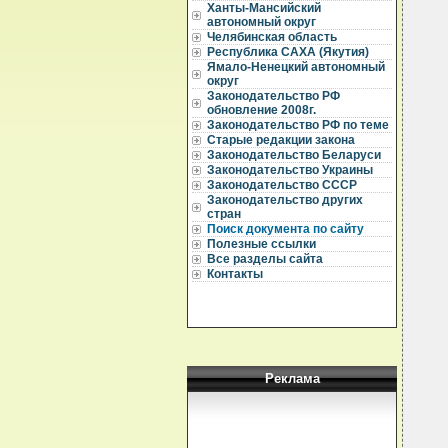
  
Ханты-Мансийский
  
автономный округ
Челябинская область
  
Республика САХА (Якутия)
Ямало-Ненецкий автономный
  
округ
  
Законодательство РФ
  
обновление 2008г.
  
Законодательство РФ по теме
Старые редакции закона
  
Законодательство Беларуси
  
Законодательство Украины
  
Законодательство СССР
  
Законодательство других
  
стран
  
Поиск документа по сайту
Полезные ссылки
  
Все разделы сайта
  
Контакты
  
  
  
  
  
  
  
  
Реклама
  
  
  
  
  
  