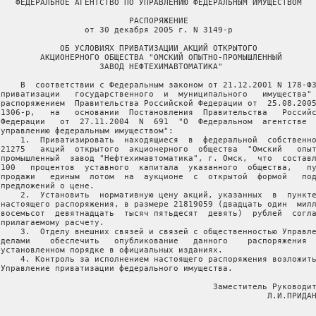
    ФЕДЕРАЛЬНОЕ АГЕНТСТВО ПО УПРАВЛЕНИЮ ФЕДЕРАЛЬНЫМ ИМУЩЕСТВОМ

                           РАСПОРЯЖЕНИЕ

                  от 30 декабря 2005 г. N 3149-р

             ОБ УСЛОВИЯХ ПРИВАТИЗАЦИИ АКЦИЙ ОТКРЫТОГО

         АКЦИОНЕРНОГО ОБЩЕСТВА "ОМСКИЙ ОПЫТНО-ПРОМЫШЛЕННЫЙ

                     ЗАВОД НЕФТЕХИМАВТОМАТИКА"

     В  соответствии с Федеральным законом от 21.12.2001 N 178-ФЗ
 приватизации   государственного  и  муниципального   имущества" 
 распоряжением  Правительства Российской Федерации от  25.08.2005
 1306-р,   на   основании  Постановления  Правительства   Российс
 Федерации   от  27.11.2004  N  691  "О  Федеральном  агентстве  
 управлению федеральным имуществом":

     1.  Приватизировать  находящиеся  в  федеральной  собственно
 21275   акций  открытого  акционерного  общества  "Омский   опыт
 промышленный  завод "Нефтехимавтоматика", г. Омск,  что  составл
 100   процентов  уставного  капитала  указанного  общества,   пу
 продажи   единым  лотом  на  аукционе  с  открытой  формой   под
 предложений о цене.

     2.  Установить  нормативную цену акций, указанных  в  пункте
 настоящего распоряжения, в размере 21819059 (двадцать один  милл
 восемьсот  девятнадцать  тысяч пятьдесят  девять)  рублей  согла
 прилагаемому расчету.

     3.  Отделу внешних связей и связей с общественностью Управле
 делами    обеспечить   опубликование   данного    распоряжения  
 установленном порядке в официальных изданиях.

     4. Контроль за исполнением настоящего распоряжения возложить
 Управление приватизации федерального имущества.

                                            Заместитель Руководит
                                                       Л.И.ПРИДАН