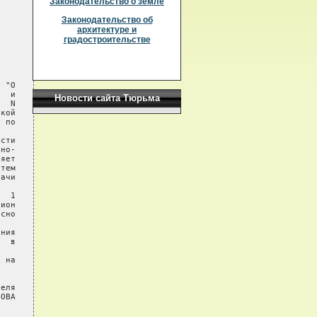
Законодательство о земле
Законодательство об
архитектуре и
градостроительстве
 "О

  и

Новости сайта Тюрьма
  N

кой

 по

сти

но-

яет

тем

ачи

  1

ион

сно

ния

  в

 на

еля

ОВА
