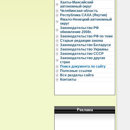
  
Ханты-Мансийский
автономный округ
  
Челябинская область
  
Республика САХА (Якутия)
Ямало-Ненецкий автономный
  
округ
  
  
Законодательство РФ
обновление 2008г.
  
Законодательство РФ по теме
  
Старые редакции закона
  
Законодательство Беларуси
  
Законодательство Украины
  
Законодательство СССР
  
  
Законодательство других
  
стран
  
Поиск документа по сайту
  
Полезные ссылки
  
Все разделы сайта
  
Контакты
  
  
  
  
  
  
  
  
Реклама
  
  
  