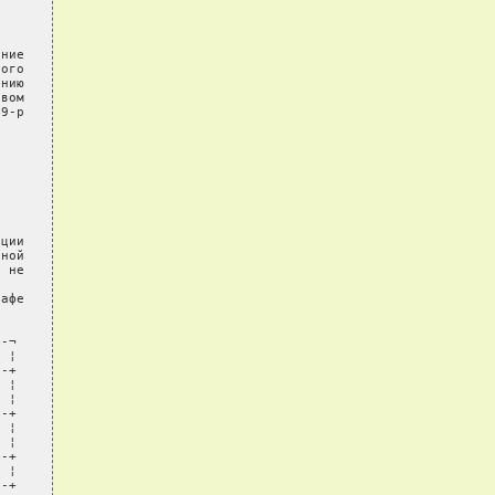
ние

ого

нию

вом

9-р

ции

ной

 не

афе

-¬

 ¦

-+

 ¦

 ¦

-+

 ¦

 ¦

-+

 ¦

-+
