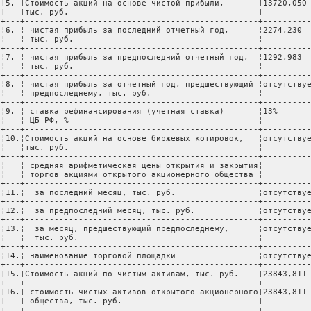
 ¦5. ¦Стоимость акций на основе чистой прибыли,       ¦13720,050 
 ¦   ¦тыс. руб.                                       ¦          
 +---+------------------------------------------------+----------
 ¦6. ¦ чистая прибыль за последний отчетный год,      ¦2274,230  
 ¦   ¦ тыс. руб.                                      ¦          
 +---+------------------------------------------------+----------
 ¦7. ¦ чистая прибыль за предпоследний отчетный год,  ¦1292,983  
 ¦   ¦ тыс. руб.                                      ¦          
 +---+------------------------------------------------+----------
 ¦8. ¦ чистая прибыль за отчетный год, предшествующий ¦отсутствуе
 ¦   ¦ предпоследнему, тыс. руб.                      ¦          
 +---+------------------------------------------------+----------
 ¦9. ¦ ставка рефинансирования (учетная ставка)       ¦13%       
 ¦   ¦ ЦБ РФ, %                                       ¦          
 +---+------------------------------------------------+----------
 ¦10.¦Стоимость акций на основе биржевых котировок,   ¦отсутствуе
 ¦   ¦тыс. руб.                                       ¦          
 +---+------------------------------------------------+----------
 ¦   ¦ средняя арифметическая цены открытия и закрытия¦          
 ¦   ¦ торгов акциями открытого акционерного общества ¦          
 +---+------------------------------------------------+----------
 ¦11.¦  за последний месяц, тыс. руб.                 ¦отсутствуе
 +---+------------------------------------------------+----------
 ¦12.¦  за предпоследний месяц, тыс. руб.             ¦отсутствуе
 +---+------------------------------------------------+----------
 ¦13.¦  за месяц, предшествующий предпоследнему,      ¦отсутствуе
 ¦   ¦  тыс. руб.                                     ¦          
 +---+------------------------------------------------+----------
 ¦14.¦ наименование торговой площадки                 ¦отсутствуе
 +---+------------------------------------------------+----------
 ¦15.¦Стоимость акций по чистым активам, тыс. руб.    ¦23843,811 
 +---+------------------------------------------------+----------
 ¦16.¦ стоимость чистых активов открытого акционерного¦23843,811 
 ¦   ¦ общества, тыс. руб.                            ¦          
 +---+------------------------------------------------+----------