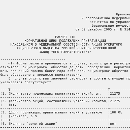
                                                          Приложе
                                         к распоряжению Федеральн
                                             агентства по управле
                                              федеральным имущест
                                      от 30 декабря 2005 г. N 314
                            РАСЧЕТ <1>

             НОРМАТИВНОЙ ЦЕНЫ ПОДЛЕЖАЩИХ ПРИВАТИЗАЦИИ

      НАХОДЯЩИХСЯ В ФЕДЕРАЛЬНОЙ СОБСТВЕННОСТИ АКЦИЙ ОТКРЫТОГО

         АКЦИОНЕРНОГО ОБЩЕСТВА "ОМСКИЙ ОПЫТНО-ПРОМЫШЛЕННЫЙ

                    ЗАВОД "НЕФТЕХИМАВТОМАТИКА"

 --------------------------------

     <1> Форма расчета применяется в случае, если с даты регистра
 открытого  акционерного  общества до даты  определения  норматив
 цены его акций прошло более года либо если акционерное общество 
 было образовано в процессе приватизации.

     В  случае отсутствия значений стоимости в соответствующей гр
 указывается "отсутствует".

 ----T------------------------------------------------T----------
 ¦1. ¦Количество подлежащих приватизации акций, шт.   ¦21275     
 +---+------------------------------------------------+----------
 ¦2. ¦Количество акций, составляющих уставный капитал,¦21275     
 ¦   ¦шт.                                             ¦          
 +---+------------------------------------------------+----------
 ¦3. ¦Доля подлежащих приватизации акций в уставном   ¦100,0%    
 ¦   ¦капитале, в %                                   ¦          
 +---+------------------------------------------------+----------
 ¦4. ¦Наличие "золотой акции"                         ¦нет       
 +---+------------------------------------------------+----------